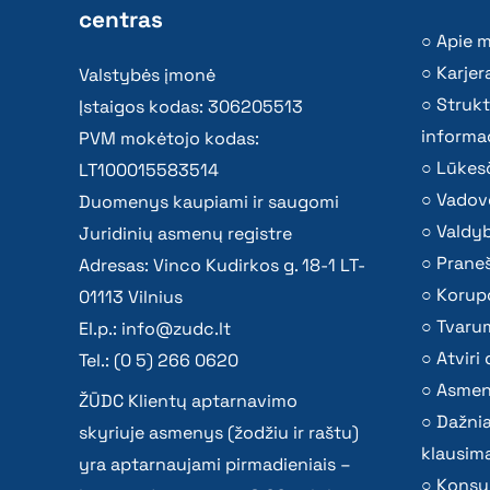
centras
Apie 
Karjer
Valstybės įmonė
Strukt
Įstaigos kodas: 306205513
informac
PVM mokėtojo kodas:
Lūkesč
LT100015583514
Vadov
Duomenys kaupiami ir saugomi
Valdy
Juridinių asmenų registre
Praneš
Adresas: Vinco Kudirkos g. 18-1 LT-
Korupc
01113 Vilnius
Tvaru
El.p.:
info@zudc.lt
Atvir
Tel.: (0 5) 266 0620
Asmen
ŽŪDC Klientų aptarnavimo
Dažni
skyriuje asmenys (žodžiu ir raštu)
klausima
yra aptarnaujami pirmadieniais –
Konsu