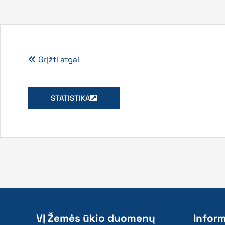
Grįžti atgal
STATISTIKA
VĮ Žemės ūkio duomenų
Inform