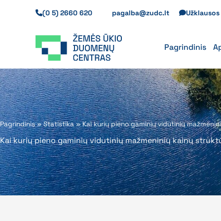
Pereiti
(0 5) 2660 620
pagalba@zudc.lt
Užklauso
prie
turinio
Pagrindinis
A
Pagrindinis
»
Statistika
»
Kai kurių pieno gaminių vidutinių mažmenini
Kai kurių pieno gaminių vidutinių mažmeninių kainų struktū