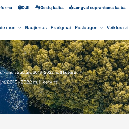
s forma
DUK
Gestų kalba
Lengvai suprantama kalba
pie mus
Naujienos
Prašymai
Paslaugos
Veiklos sr
ų kainų struktūra 2019–2022 m. II ketvirtį
ra 2019–2022 m. II ketvirtį