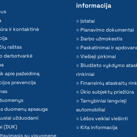
informacija
mus
a
Įstatai
ūra ir kontaktinė
Planavimo dokumentai
ija
Darbo užmokestis
ių raštas
Paskatinimai ir apdovan
o darbotvarkė
Viešieji pirkimai
ba
Biudžeto vykdymo atas
k apie pažeidimą
rinkiniai
ijos prevencija
Finansinių ataskaitų rink
mas
Ūkio subjektų priežiūra
i duomenys
Tarnybiniai lengvieji
s duomenų apsauga
automobiliai
ausiai užduodami
Lėšos veiklai viešinti
i (DUK)
Kita informacija
ltavimasis su visuomene