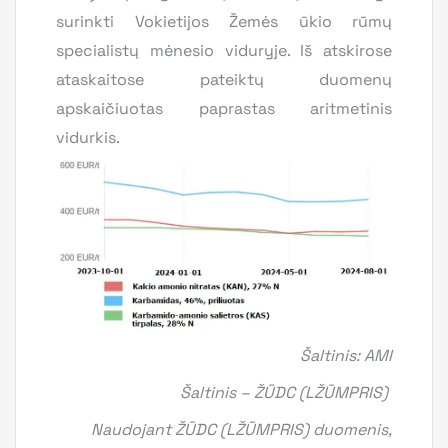
surinkti Vokietijos Žemės ūkio rūmų
specialistų mėnesio viduryje. Iš atskirose
ataskaitose pateiktų duomenų
apskaičiuotas paprastas aritmetinis
vidurkis.
Šaltinis: AMI
Šaltinis – ŽŪDC (LŽŪMPRIS)
Naudojant ŽŪDC (LŽŪMPRIS) duomenis,