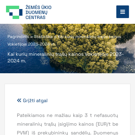
Pereiti
prie
turinio
Pagrindinis
»
Statistika
»
Kai kurių mineralinių trąšų kainos
Vokietijoje 2023-2024 m.
Kai kurių mineralinių trąšų kainos Vokietijoje 2023-
2024 m.
Grįžti atgal
Pateikiamos ne mažiau kaip 3 t nefasuotų
mineralinių trąšų įsigijimo kainos (EUR/t be
PVM) iš prekybininkų sandėlių. Duomenys