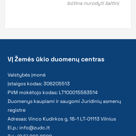
būtina nurodyti šaltinį
VĮ Žemės ūkio duomenų centras
Valstybės įmonė
Įstaigos kodas: 306205513
PVM mokėtojo kodas: LT100015583514
Duomenys kaupiami ir saugomi Juridinių asmenų
registre
Adresas: Vinco Kudirkos g. 18-1 LT-01113 Vilnius
El.p.:
info@zudc.lt