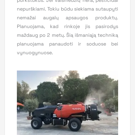
purkštukus. Jei vaismedžių nėra, pesticidai
nepurškiami. Tokiu būdu siekiama sutaupyti
nemažai augalų apsaugos produktų.
Planuojama, kad rinkoje jis pasirodys
maždaug po 2 metų. Šią išmaniąją techniką
planuojama panaudoti ir soduose bei
vynuogynuose.