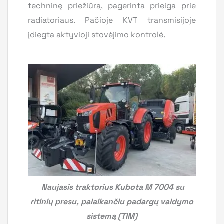
techninę priežiūrą, pagerinta prieiga prie
radiatoriaus. Pačioje KVT transmisijoje
įdiegta aktyvioji stovėjimo kontrolė.
Naujasis traktorius Kubota M 7004 su
ritinių presu, palaikančiu padargų valdymo
sistemą (TIM)