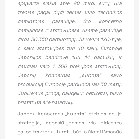
apyvarta siekia apie 20 mlrd. eurų, yra
trečias pagal dydį žemės ūkio technikos
gamintojas pasaulyje. Šio koncerno
gamyklose ir atstovybėse visame pasaulyje
dirba 50 350 darbuotojų. Jis veikia 120-tyje,
o savo atstovybes turi 40 šalių. Europoje
Japonijos bendrovė turi 14 gamyklų ir
daugiau kaip 1 300 prekybos atstovybių.
Japonų koncernas „Kubota“ savo
produkciją Europoje parduoda jau 50 metų.
Jubiliejaus proga, daugeliui netikėtai, buvo
pristatyta eilė naujovių.
Japonų koncernas „Kubota“ stebina nauja
strategija, nebesiūlydamas vis didesnės
galios traktorių. Turėtų būti siūlomi išmanūs