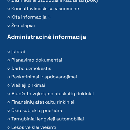
Dažniausiai užduodami klausimai (DUK)
Konsultavimasis su visuomene
Kita informacija ↓
Žemėlapiai
Administracinė informacija
Įstatai
Planavimo dokumentai
Darbo užmokestis
Paskatinimai ir apdovanojimai
Viešieji pirkimai
Biudžeto vykdymo ataskaitų rinkiniai
Finansinių ataskaitų rinkiniai
Ūkio subjektų priežiūra
Tarnybiniai lengvieji automobiliai
Lėšos veiklai viešinti