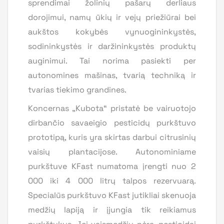
sprendimai žolinių pašarų derliaus
dorojimui, namų ūkių ir vejų priežiūrai bei
aukštos kokybės vynuogininkystės,
sodininkystės ir daržininkystės produktų
auginimui. Tai norima pasiekti per
autonomines mašinas, tvarią techniką ir
tvarias tiekimo grandines.
Koncernas „Kubota“ pristatė be vairuotojo
dirbančio savaeigio pesticidų purkštuvo
prototipą, kuris yra skirtas darbui citrusinių
vaisių plantacijose. Autonominiame
purkštuve KFast numatoma įrengti nuo 2
000 iki 4 000 litrų talpos rezervuarą.
Specialūs purkštuvo KFast jutikliai skenuoja
medžių lapiją ir įjungia tik reikiamus