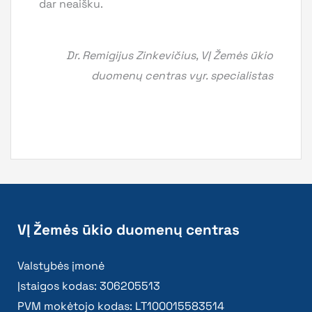
dar neaišku.
Dr. Remigijus Zinkevičius, VĮ Žemės ūkio
duomenų centras vyr. specialistas
VĮ Žemės ūkio duomenų centras
Valstybės įmonė
Įstaigos kodas: 306205513
PVM mokėtojo kodas: LT100015583514