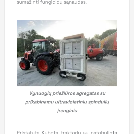
sumažinti fungicidų sąnaudas.
Vynuogių priežiūros agregatas su
prikabinamu ultravioletinių spindulių
įrenginiu
Pristatyta Kubota traktorių su patobulinta