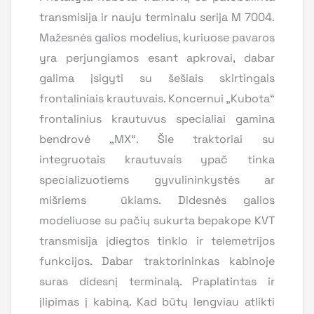
transmisija ir nauju terminalu serija M 7004.
Mažesnės galios modelius, kuriuose pavaros
yra perjungiamos esant apkrovai, dabar
galima įsigyti su šešiais skirtingais
frontaliniais krautuvais. Koncernui „Kubota“
frontalinius krautuvus specialiai gamina
bendrovė „MX“. Šie traktoriai su
integruotais krautuvais ypač tinka
specializuotiems gyvulininkystės ar
mišriems ūkiams. Didesnės galios
modeliuose su pačių sukurta bepakope KVT
transmisija įdiegtos tinklo ir telemetrijos
funkcijos. Dabar traktorininkas kabinoje
suras didesnį terminalą. Praplatintas ir
įlipimas į kabiną. Kad būtų lengviau atlikti