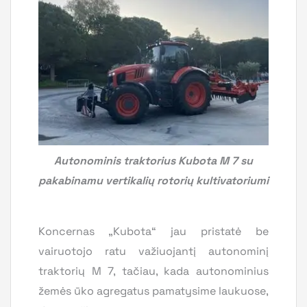
Autonominis traktorius Kubota M
7 su
pakabinamu vertikali
ų rotorių kultivatoriumi
Koncernas „Kubota“ jau pristatė be
vairuotojo ratu važiuojantį autonominį
traktorių M 7, tačiau, kada autonominius
žemės ūko agregatus pamatysime laukuose,