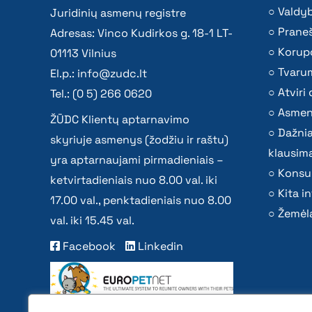
Valdy
Juridinių asmenų registre
Praneš
Adresas: Vinco Kudirkos g. 18-1 LT-
Korupc
01113 Vilnius
Tvaru
El.p.:
info@zudc.lt
Atvir
Tel.: (0 5) 266 0620
Asmen
ŽŪDC Klientų aptarnavimo
Dažni
skyriuje asmenys (žodžiu ir raštu)
klausima
yra aptarnaujami pirmadieniais –
Konsu
ketvirtadieniais nuo 8.00 val. iki
Kita i
17.00 val., penktadieniais nuo 8.00
Žemėla
val. iki 15.45 val.
Facebook
Linkedin