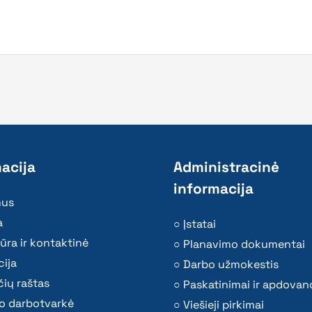
acija
Administracinė
informacija
mus
a
Įstatai
ūra ir kontaktinė
Planavimo dokumentai
ija
Darbo užmokestis
ių raštas
Paskatinimai ir apdovan
o darbotvarkė
Viešieji pirkimai