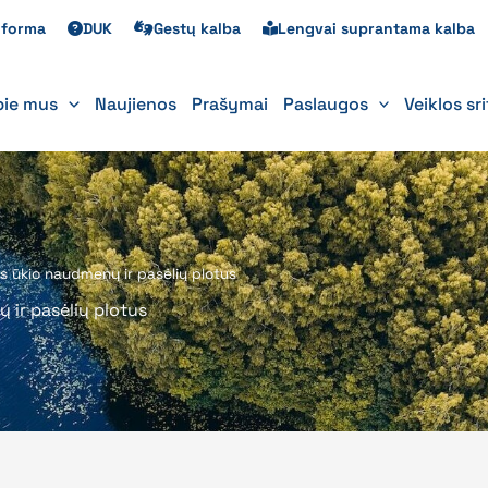
s forma
DUK
Gestų kalba
Lengvai suprantama kalba
pie mus
Naujienos
Prašymai
Paslaugos
Veiklos sr
s ūkio naudmenų ir pasėlių plotus
 ir pasėlių plotus