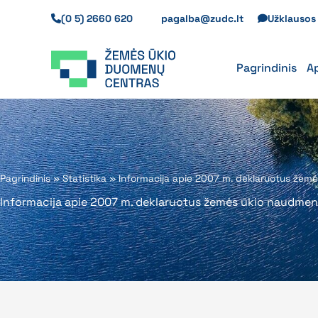
Pereiti
(0 5) 2660 620
pagalba@zudc.lt
Užklauso
prie
turinio
Pagrindinis
A
Pagrindinis
»
Statistika
»
Informacija apie 2007 m. deklaruotus žemė
Informacija apie 2007 m. deklaruotus žemės ūkio naudmenų