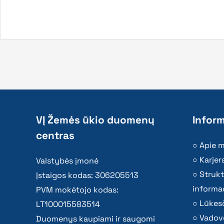
VĮ Žemės ūkio duomenų
Inform
centras
Apie 
Karjer
Valstybės įmonė
Strukt
Įstaigos kodas: 306205513
informac
PVM mokėtojo kodas:
Lūkesč
LT100015583514
Vadov
Duomenys kaupiami ir saugomi