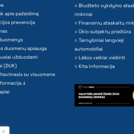
ba
Biudžeto vykdymo atas
k apie pažeidimą
rinkiniai
ijos prevencija
Finansinių ataskaitų rink
mas
Ūkio subjektų priežiūra
i duomenys
Tarnybiniai lengvieji
s duomenų apsauga
automobiliai
ausiai užduodami
Lėšos veiklai viešinti
i (DUK)
Kita informacija
ltavimasis su visuomene
nformacija ↓
piai