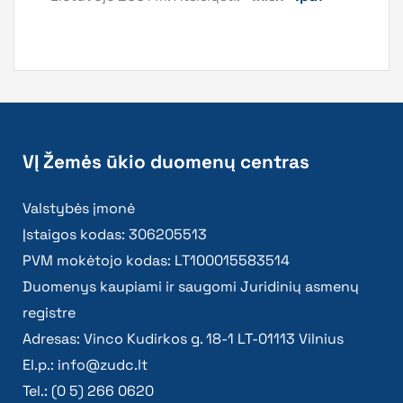
VĮ Žemės ūkio duomenų centras
Valstybės įmonė
Įstaigos kodas: 306205513
PVM mokėtojo kodas: LT100015583514
Duomenys kaupiami ir saugomi Juridinių asmenų
registre
Adresas: Vinco Kudirkos g. 18-1 LT-01113 Vilnius
El.p.:
info@zudc.lt
Tel.: (0 5) 266 0620