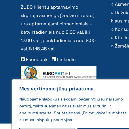
Asmen
ŽŪDC Klientų aptarnavimo
Dažni
skyriuje asmenys (žodžiu ir raštu)
klausima
yra aptarnaujami pirmadieniais –
Konsu
ketvirtadieniais nuo 8.00 val. iki
Kita i
17.00 val., penktadieniais nuo 8.00
Žemėla
val. iki 15.45 val.
Facebook
Linkedin
Mes vertiname jūsų privatumą
Naudojame slapukus siekdami pagerinti jūsų naršymo
patirtį, teikti suasmenintus skelbimus ar turinį ir
analizuoti srautą. Spustelėdami „Priimti viską“ sutinkate
su mūsų slapukų naudojimu.