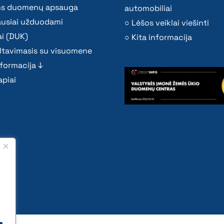
s duomenų apsauga
automobiliai
ausiai užduodami
Lėšos veiklai viešinti
i (DUK)
Kita informacija
ltavimasis su visuomene
nformacija ↓
piai