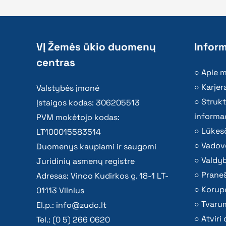
VĮ Žemės ūkio duomenų
Inform
centras
Apie 
Karjer
Valstybės įmonė
Strukt
Įstaigos kodas: 306205513
informac
PVM mokėtojo kodas:
Lūkesč
LT100015583514
Vadov
Duomenys kaupiami ir saugomi
Valdy
Juridinių asmenų registre
Praneš
Adresas: Vinco Kudirkos g. 18-1 LT-
Korupc
01113 Vilnius
Tvaru
El.p.:
info@zudc.lt
Atvir
Tel.: (0 5) 266 0620