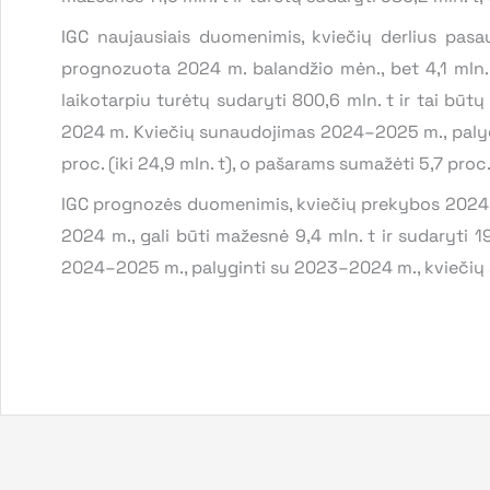
IGC naujausiais duomenimis, kviečių derlius pasa
prognozuota 2024 m. balandžio mėn., bet 4,1 mln.
laikotarpiu turėtų sudaryti 800,6 mln. t ir tai būt
2024 m. Kviečių sunaudojimas 2024–2025 m., palygin
proc. (iki 24,9 mln. t), o pašarams sumažėti 5,7 proc. 
IGC prognozės duomenimis, kviečių prekybos 2024 
2024 m., gali būti mažesnė 9,4 mln. t ir sudaryti 1
2024–2025 m., palyginti su 2023–2024 m., kviečių at