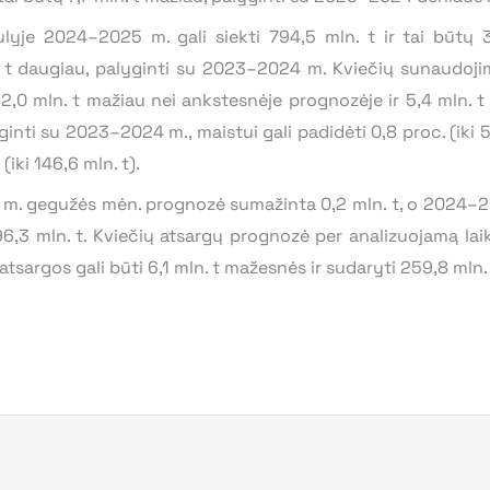
ulyje 2024–2025 m. gali siekti 794,5 mln. t ir tai būtų 
 t daugiau, palyginti su 2023–2024 m. Kviečių sunaudoji
ų 2,0 mln. t mažiau nei ankstesnėje prognozėje ir 5,4 mln. 
ti su 2023–2024 m., maistui gali padidėti 0,8 proc. (iki 5
(iki 146,6 mln. t).
m. gegužės mėn. prognozė sumažinta 0,2 mln. t, o 2024–2
96,3 mln. t. Kviečių atsargų prognozė per analizuojamą laik
sargos gali būti 6,1 mln. t mažesnės ir sudaryti 259,8 mln. 