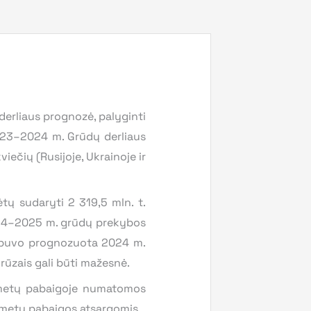
erliaus prognozė, palyginti
 2023–2024 m. Grūdų derliaus
ečių (Rusijoje, Ukrainoje ir
tų sudaryti 2 319,5 mln. t.
024–2025 m. grūdų prekybos
ei buvo prognozuota 2024 m.
rūzais gali būti mažesnė.
 metų pabaigoje numatomos
us metų pabaigos atsargomis.