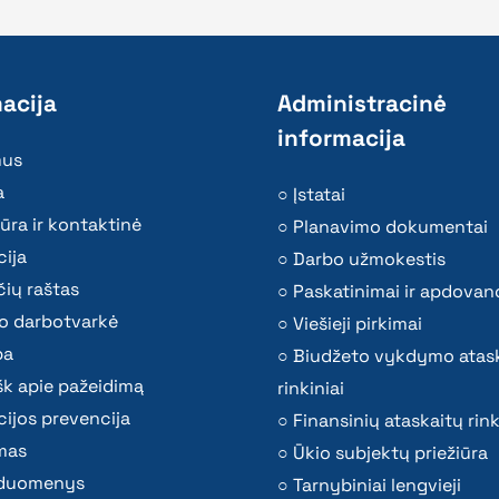
acija
Administracinė
informacija
mus
a
Įstatai
ūra ir kontaktinė
Planavimo dokumentai
ija
Darbo užmokestis
ių raštas
Paskatinimai ir apdovan
o darbotvarkė
Viešieji pirkimai
ba
Biudžeto vykdymo atas
k apie pažeidimą
rinkiniai
ijos prevencija
Finansinių ataskaitų rink
mas
Ūkio subjektų priežiūra
i duomenys
Tarnybiniai lengvieji