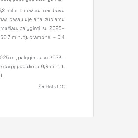
3,2 mln. t mažiau nei buvo
mas pasaulyje analizuojamu
t mažiau, palyginti su 2023–
60,3 mln. t), pramonei – 0,4
025 m., palyginus su 2023–
otarpį padidinta 0,8 mln. t.
t.
Šaltinis IGC