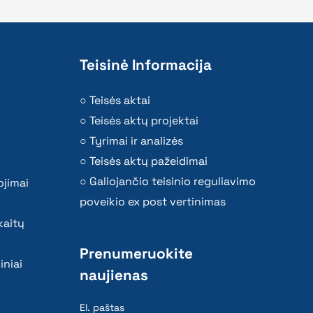
Teisinė Informacija
Teisės aktai
Teisės aktų projektai
Tyrimai ir analizės
Teisės aktų pažeidimai
Galiojančio teisinio reguliavimo
ojimai
poveikio ex post vertinimas
kaitų
Prenumeruokite
iniai
naujienas
El. paštas