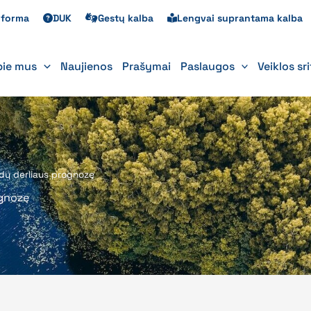
s forma
DUK
Gestų kalba
Lengvai suprantama kalba
pie mus
Naujienos
Prašymai
Paslaugos
Veiklos sr
dų derliaus prognozę
ognozę