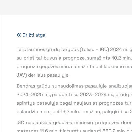
Grįžti atgal
Tarptautinės grūdų tarybos (toliau – IGC) 2024 m. 
su prieš tai buvusia prognoze, sumažinta 10,2 mln. 
prognozė gegužės mėn. sumažinta dėl laukiamo mažesn
JAV) derliaus pasaulyje.
Bendras grūdų sunaudojimas pasaulyje analizuojam
2024–2025 m., palyginti su 2023–2024 m., grūdų s
apimtys pasaulyje pagal naujausias prognozes turė
balandžio mėn., bei 19,2 mln. t mažiau, palyginti 
IGC naujausiais gegužės mėnesio prognozės duo
mažesnės 11,6 mln. t ir turėtų sudaryti 580,2 mln. t