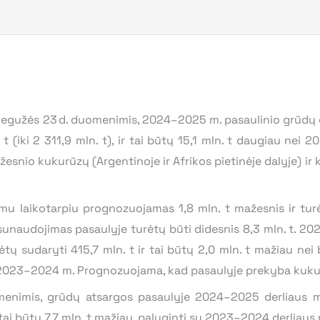
gegužės 23 d. duomenimis, 2024–2025 m. pasaulinio grūdų d
t (iki 2 311,9 mln. t), ir tai būtų 15,1 mln. t daugiau nei
io kukurūzų (Argentinoje ir Afrikos pietinėje dalyje) ir kvi
u laikotarpiu prognozuojamas 1,8 mln. t mažesnis ir turė
unaudojimas pasaulyje turėtų būti didesnis 8,3 mln. t. 2
tų sudaryti 415,7 mln. t ir tai būtų 2,0 mln. t mažiau n
su 2023–2024 m. Prognozuojama, kad pasaulyje prekyba kuku
menimis, grūdų atsargos pasaulyje 2024–2025 derliaus
, tai būtų 7,7 mln. t mažiau, palyginti su 2023–2024 derlia