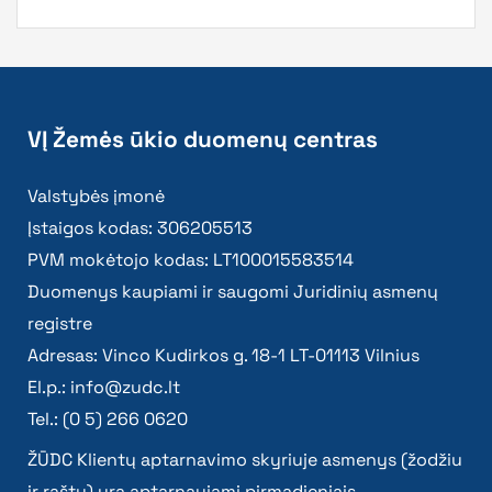
VĮ Žemės ūkio duomenų centras
Valstybės įmonė
Įstaigos kodas: 306205513
PVM mokėtojo kodas: LT100015583514
Duomenys kaupiami ir saugomi Juridinių asmenų
registre
Adresas: Vinco Kudirkos g. 18-1 LT-01113 Vilnius
El.p.:
info@zudc.lt
Tel.: (0 5) 266 0620
ŽŪDC Klientų aptarnavimo skyriuje asmenys (žodžiu
ir raštu) yra aptarnaujami pirmadieniais –