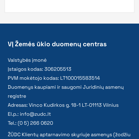
VĮ Žemės ūkio duomenų centras
Valstybės įmonė
Įstaigos kodas: 306205513
PVM mokėtojo kodas: LT100015583514
Duomenys kaupiami ir saugomi Juridinių asmenų
registre
Adresas: Vinco Kudirkos g. 18-1 LT-01113 Vilnius
El.p.:
info@zudc.lt
Tel.: (0 5) 266 0620
ŽŪDC Klientų aptarnavimo skyriuje asmenys (žodžiu