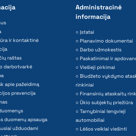
acija
Administracinė
informacija
mus
a
Įstatai
ūra ir kontaktinė
Planavimo dokumentai
ija
Darbo užmokestis
ių raštas
Paskatinimai ir apdovan
o darbotvarkė
Viešieji pirkimai
ba
Biudžeto vykdymo atas
k apie pažeidimą
rinkiniai
ijos prevencija
Finansinių ataskaitų rink
mas
Ūkio subjektų priežiūra
i duomenys
Tarnybiniai lengvieji
s duomenų apsauga
automobiliai
ausiai užduodami
Lėšos veiklai viešinti