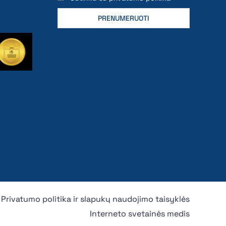
Privatumo politika ir slapukų naudojimo taisyklės
Interneto svetainės medis