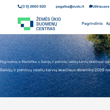
Pereiti
(0 5) 2660 620
pagalba@zudc.lt
Užklauso
prie
turinio
Pagrindinis
A
Pagrindinis
»
Statistika
»
Galvijų ir pieninių veislių karvių skaičiaus 
Galvijų ir pieninių veislių karvių skaičiaus dinamika 2026 m