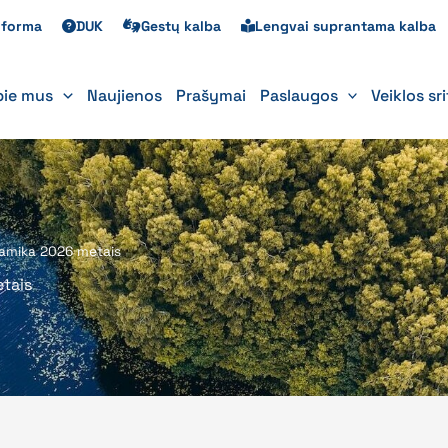
s forma
DUK
Gestų kalba
Lengvai suprantama kalba
pie mus
Naujienos
Prašymai
Paslaugos
Veiklos sr
dinamika 2026 metais
etais