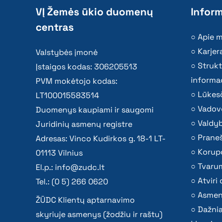
VĮ Žemės ūkio duomenų
Inform
centras
Apie 
Karjer
Valstybės įmonė
Strukt
Įstaigos kodas: 306205513
informac
PVM mokėtojo kodas:
Lūkesč
LT100015583514
Vadov
Duomenys kaupiami ir saugomi
Valdy
Juridinių asmenų registre
Praneš
Adresas: Vinco Kudirkos g. 18-1 LT-
Korupc
01113 Vilnius
Tvaru
El.p.:
info@zudc.lt
Atvir
Tel.: (0 5) 266 0620
Asmen
ŽŪDC Klientų aptarnavimo
Dažni
skyriuje asmenys (žodžiu ir raštu)