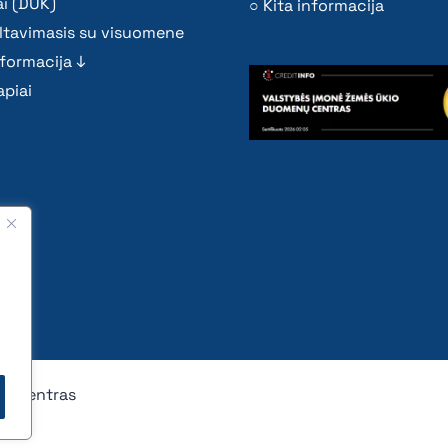
i (DUK)
Kita informacija
ltavimasis su visuomene
nformacija ↓
piai
nų centras