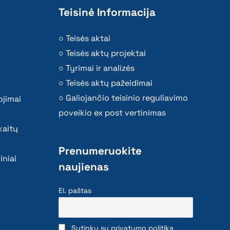
Teisinė Informacija
Teisės aktai
Teisės aktų projektai
Tyrimai ir analizės
Teisės aktų pažeidimai
Galiojančio teisinio reguliavimo
ojimai
poveikio ex post vertinimas
kaitų
Prenumeruokite
iniai
naujienas
El. paštas
Sutinku su privatumo politika