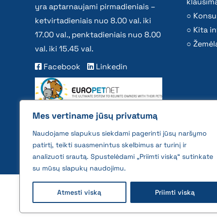
klausima
yra aptarnaujami pirmadieniais –
Konsu
ketvirtadieniais nuo 8.00 val. iki
Kita i
17.00 val., penktadieniais nuo 8.00
Žemėla
val. iki 15.45 val.
Facebook
Linkedin
Mes vertiname jūsų privatumą
Naudojame slapukus siekdami pagerinti jūsų naršymo
patirtį, teikti suasmenintus skelbimus ar turinį ir
analizuoti srautą. Spustelėdami „Priimti viską“ sutinkate
su mūsų slapukų naudojimu.
2026 © All rights reserved | VĮ Žemės ūkio duome
Atmesti viską
Priimti viską