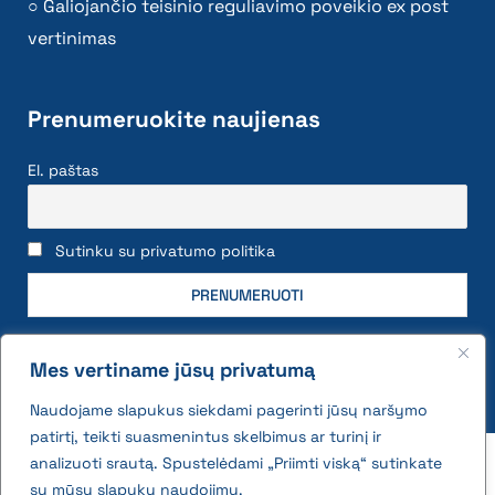
Galiojančio teisinio reguliavimo poveikio ex post
vertinimas
Prenumeruokite naujienas
El. paštas
Sutinku su privatumo politika
Mes vertiname jūsų privatumą
Naudojame slapukus siekdami pagerinti jūsų naršymo
patirtį, teikti suasmenintus skelbimus ar turinį ir
2026 © All rights reserved | VĮ Žemės ūkio duomenų
analizuoti srautą. Spustelėdami „Priimti viską“ sutinkate
centras
su mūsų slapukų naudojimu.