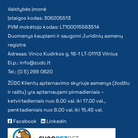
Valstybės įmonė
Įstaigos kodas: 306205513
PVM mokėtojo kodas: LT100015583514
Duomenys kaupiami ir saugomi Juridinių asmenų
registre
Adresas: Vinco Kudirkos g. 18-1 LT-01113 Vilnius
El.p.:
info@zudc.lt
Tel.: (0 5) 266 0620
ŽŪDC Klientų aptarnavimo skyriuje asmenys (žodžiu
ir raštu) yra aptarnaujami pirmadieniais –
ketvirtadieniais nuo 8.00 val. iki 17.00 val.,
penktadieniais nuo 8.00 val. iki 15.45 val.
Facebook
Linkedin