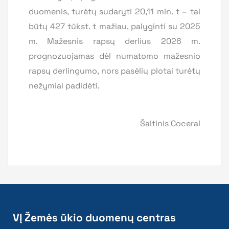
duomenis, turėtų sudaryti 20,11 mln. t – tai
būtų 427 tūkst. t mažiau, palyginti su 2025
m. Mažesnis rapsų derlius 2026 m.
prognozuojamas dėl numatomo mažesnio
rapsų derlingumo, nors pasėlių plotai turėtų
nežymiai padidėti.
Šaltinis Coceral
VĮ Žemės ūkio duomenų centras