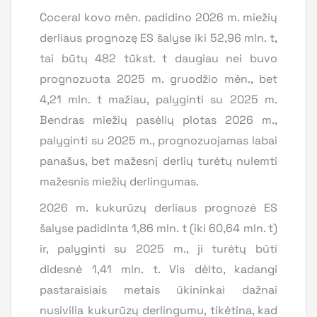
Coceral kovo mėn. padidino 2026 m. miežių
derliaus prognozę ES šalyse iki 52,96 mln. t,
tai būtų 482 tūkst. t daugiau nei buvo
prognozuota 2025 m. gruodžio mėn., bet
4,21 mln. t mažiau, palyginti su 2025 m.
Bendras miežių pasėlių plotas 2026 m.,
palyginti su 2025 m., prognozuojamas labai
panašus, bet mažesnį derlių turėtų nulemti
mažesnis miežių derlingumas.
2026 m. kukurūzų derliaus prognozė ES
šalyse padidinta 1,86 mln. t (iki 60,64 mln. t)
ir, palyginti su 2025 m., ji turėtų būti
didesnė 1,41 mln. t. Vis dėlto, kadangi
pastaraisiais metais ūkininkai dažnai
nusivilia kukurūzų derlingumu, tikėtina, kad