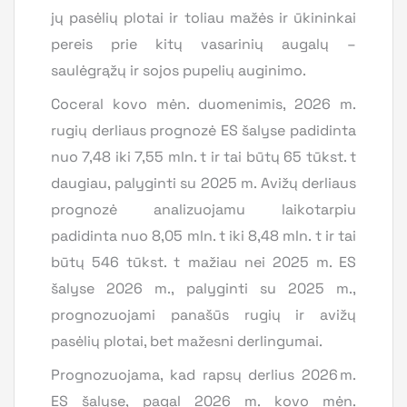
jų pasėlių plotai ir toliau mažės ir ūkininkai
pereis prie kitų vasarinių augalų –
saulėgrąžų ir sojos pupelių auginimo.
Coceral kovo mėn. duomenimis, 2026 m.
rugių derliaus prognozė ES šalyse padidinta
nuo 7,48 iki 7,55 mln. t ir tai būtų 65 tūkst. t
daugiau, palyginti su 2025 m. Avižų derliaus
prognozė analizuojamu laikotarpiu
padidinta nuo 8,05 mln. t iki 8,48 mln. t ir tai
būtų 546 tūkst. t mažiau nei 2025 m. ES
šalyse 2026 m., palyginti su 2025 m.,
prognozuojami panašūs rugių ir avižų
pasėlių plotai, bet mažesni derlingumai.
Prognozuojama, kad rapsų derlius 2026 m.
ES šalyse, pagal 2026 m. kovo mėn.