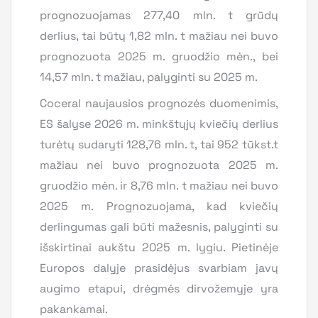
prognozuojamas 277,40 mln. t grūdų
derlius, tai būtų 1,82 mln. t mažiau nei buvo
prognozuota 2025 m. gruodžio mėn., bei
14,57 mln. t mažiau, palyginti su 2025 m.
Coceral naujausios prognozės duomenimis,
ES šalyse 2026 m. minkštųjų kviečių derlius
turėtų sudaryti 128,76 mln. t, tai 952 tūkst.t
mažiau nei buvo prognozuota 2025 m.
gruodžio mėn. ir 8,76 mln. t mažiau nei buvo
2025 m. Prognozuojama, kad kviečių
derlingumas gali būti mažesnis, palyginti su
išskirtinai aukštu 2025 m. lygiu. Pietinėje
Europos dalyje prasidėjus svarbiam javų
augimo etapui, drėgmės dirvožemyje yra
pakankamai.