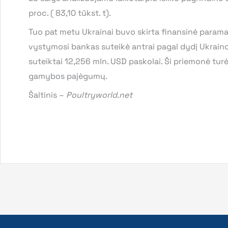
proc. ( 83,10 tūkst. t).
Tuo pat metu Ukrainai buvo skirta finansinė parama
vystymosi bankas suteikė antrai pagal dydį Ukraino
suteiktai 12,256 mln. USD paskolai. Ši priemonė tur
gamybos pajėgumų.
Šaltinis –
Poultryworld.net