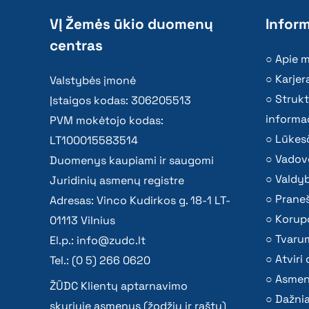
VĮ Žemės ūkio duomenų
Inform
centras
Apie 
Karjer
Valstybės įmonė
Strukt
Įstaigos kodas: 306205513
informac
PVM mokėtojo kodas:
Lūkesč
LT100015583514
Vadov
Duomenys kaupiami ir saugomi
Valdy
Juridinių asmenų registre
Praneš
Adresas: Vinco Kudirkos g. 18-1 LT-
Korupc
01113 Vilnius
Tvaru
El.p.:
info@zudc.lt
Atvir
Tel.: (0 5) 266 0620
Asmen
ŽŪDC Klientų aptarnavimo
Dažni
skyriuje asmenys (žodžiu ir raštu)