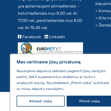
klausima
yra aptarnaujami pirmadieniais –
Konsu
ketvirtadieniais nuo 8.00 val. iki
Kita i
17.00 val., penktadieniais nuo 8.00
Žemėla
val. iki 15.45 val.
Facebook
Linkedin
Mes vertiname jūsų privatumą
Naudojame slapukus siekdami pagerinti jūsų naršymo
patirtį, teikti suasmenintus skelbimus ar turinį ir
analizuoti srautą. Spustelėdami „Priimti viską“ sutinkate
su mūsų slapukų naudojimu.
2026 © All rights reserved | VĮ Žemės ūkio duome
Atmesti viską
Priimti viską