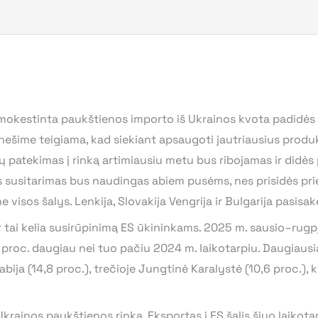
kestinta paukštienos importo iš Ukrainos kvota padidės 30 
 pranešime teigiama, kad siekiant apsaugoti jautriausius produ
 jų patekimas į rinką artimiausiu metu bus ribojamas ir didės 
s susitarimas bus naudingas abiem pusėms, nes prisidės pr
 visos šalys. Lenkija, Slovakija Vengrija ir Bulgarija pasisak
r tai kelia susirūpinimą ES ūkininkams. 2025 m. sausio–rug
 proc. daugiau nei tuo pačiu 2024 m. laikotarpiu. Daugiausi
bija (14,8 proc.), trečioje Jungtinė Karalystė (10,6 proc.), k
krainos paukštienos rinka. Eksportas į ES šalis šiuo laikota