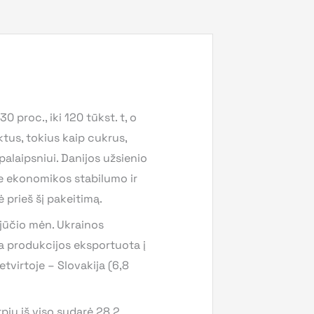
proc., iki 120 tūkst. t, o
ktus, tokius kaip cukrus,
palaipsniui. Danijos užsienio
ie ekonomikos stabilumo ir
ė prieš šį pakeitimą.
pjūčio mėn. Ukrainos
a produkcijos eksportuota į
etvirtoje – Slovakija (6,8
rpiu iš viso sudarė 28,2