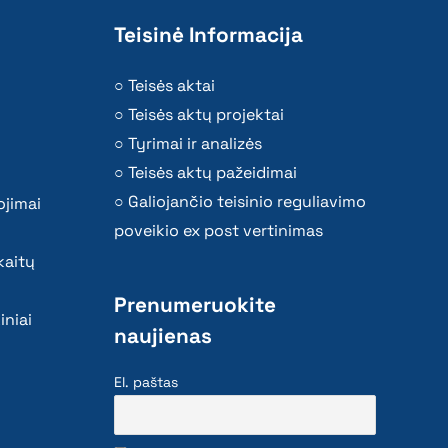
Teisinė Informacija
Teisės aktai
Teisės aktų projektai
Tyrimai ir analizės
Teisės aktų pažeidimai
Galiojančio teisinio reguliavimo
ojimai
poveikio ex post vertinimas
kaitų
Prenumeruokite
iniai
naujienas
El. paštas