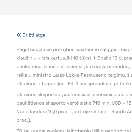
Grįžti atgal
Pagal naujausio prekybos susitarimo sąlygas, neapmo
kiaušinių – tris kartus, iki 18 tūkst. t. Spalio 13 d.
paukštiena, kiaušiniai, kviečiai, kukurūzai ir medus,
reikalų ministro Larso Lokke Rasmuseno teigimu, ši
Ukrainos integracijos Į ES. Šiam sprendimui pritarė ne
Ukrainos eksportas pastaraisiais mėnesiais didėjo i
paukštienos eksporto vertė siekė 716 mln. USD – 13
Nyderlandus (15,9 proc.), antroje vistoje – Saudo Ara
proc.).
ES šalys analizuojamu laikotarpiu išliko pagrindine U