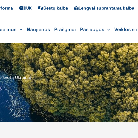
s forma
DUK
Gestų kalba
Lengvai suprantama kalba
pie mus
Naujienos
Prašymai
Paslaugos
Veiklos sr
o kvotą Ukrainai
i