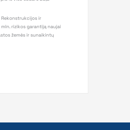
 Rekonstrukcijos ir
n. rizikos garantiją naujai
astos žemės ir sunaikintų