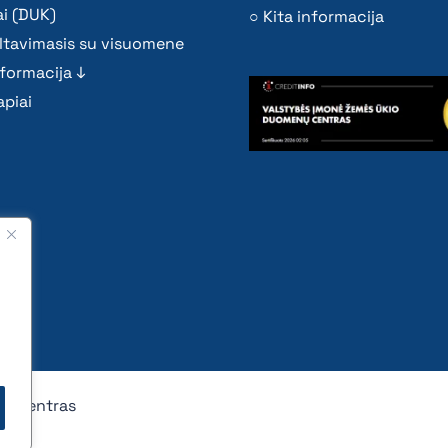
i (DUK)
Kita informacija
ltavimasis su visuomene
nformacija ↓
piai
nų centras