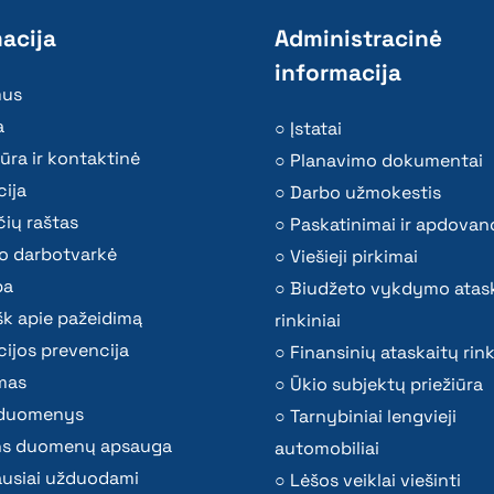
acija
Administracinė
informacija
mus
a
Įstatai
ūra ir kontaktinė
Planavimo dokumentai
ija
Darbo užmokestis
ių raštas
Paskatinimai ir apdovan
o darbotvarkė
Viešieji pirkimai
ba
Biudžeto vykdymo atas
k apie pažeidimą
rinkiniai
ijos prevencija
Finansinių ataskaitų rink
mas
Ūkio subjektų priežiūra
i duomenys
Tarnybiniai lengvieji
s duomenų apsauga
automobiliai
ausiai užduodami
Lėšos veiklai viešinti