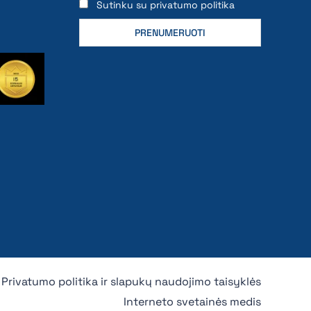
Sutinku su privatumo politika
Privatumo politika ir slapukų naudojimo taisyklės
Interneto svetainės medis