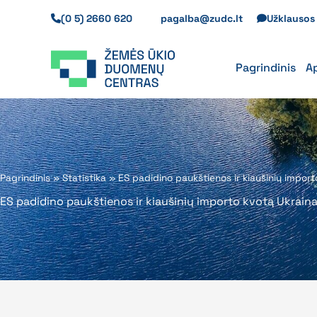
Pereiti
(0 5) 2660 620
pagalba@zudc.lt
Užklauso
prie
turinio
Pagrindinis
A
Pagrindinis
»
Statistika
»
ES padidino paukštienos ir kiaušinių import
ES padidino paukštienos ir kiaušinių importo kvotą Ukraina