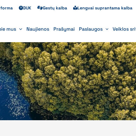
s forma
DUK
Gestų kalba
Lengvai suprantama kalba
pie mus
Naujienos
Prašymai
Paslaugos
Veiklos sr