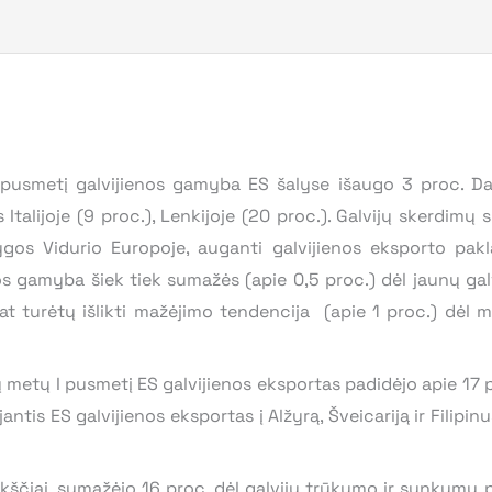
 pusmetį galvijienos gamyba ES šalyse išaugo 3 proc. Da
Italijoje (9 proc.), Lenkijoje (20 proc.). Galvijų skerdimų 
gos Vidurio Europoje, auganti galvijienos eksporto pakla
s gamyba šiek tiek sumažės (apie 0,5 proc.) dėl jaunų gal
p pat turėtų išlikti mažėjimo tendencija (apie 1 proc.) dėl
ų metų I pusmetį ES galvijienos eksportas padidėjo apie 17 p
antis ES galvijienos eksportas į Alžyrą, Šveicariją ir Filipin
rkščiai, sumažėjo 16 proc. dėl galvijų trūkumo ir sunkumų pa