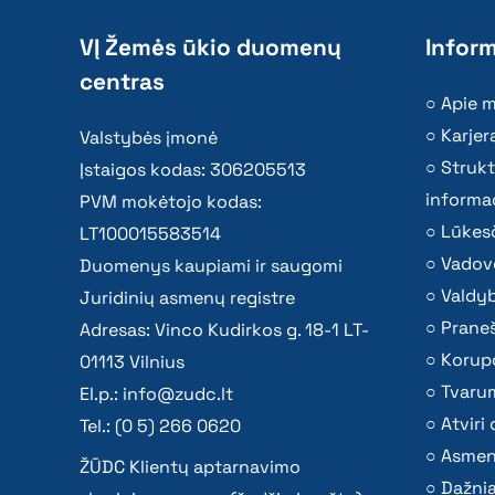
VĮ Žemės ūkio duomenų
Inform
centras
Apie 
Karjer
Valstybės įmonė
Strukt
Įstaigos kodas: 306205513
informac
PVM mokėtojo kodas:
Lūkesč
LT100015583514
Vadov
Duomenys kaupiami ir saugomi
Valdy
Juridinių asmenų registre
Praneš
Adresas: Vinco Kudirkos g. 18-1 LT-
Korupc
01113 Vilnius
Tvaru
El.p.:
info@zudc.lt
Atvir
Tel.: (0 5) 266 0620
Asmen
ŽŪDC Klientų aptarnavimo
Dažni