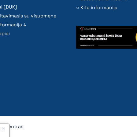
i (DUK)
Kita informacija
ltavimasis su visuomene
nformacija ↓
piai
nų centras