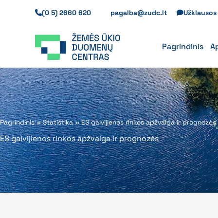
Pereiti
(0 5) 2660 620
pagalba@zudc.lt
Užklauso
prie
turinio
Pagrindinis
A
Pagrindinis
»
Statistika
»
ES galvijienos rinkos apžvalga ir prognozės
ES galvijienos rinkos apžvalga ir prognozės