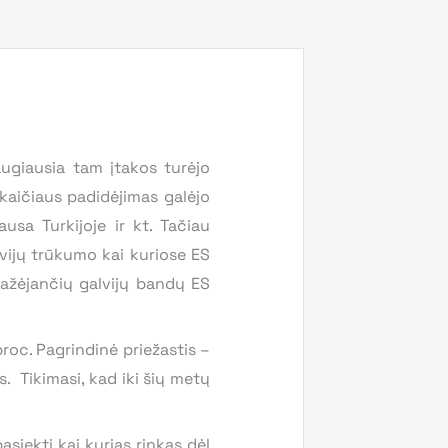
ugiausia tam įtakos turėjo
skaičiaus padidėjimas galėjo
usa Turkijoje ir kt. Tačiau
vijų trūkumo kai kuriose ES
 mažėjančių galvijų bandų ES
roc. Pagrindinė priežastis –
us. Tikimasi, kad iki šių metų
siekti kai kurias rinkas dėl