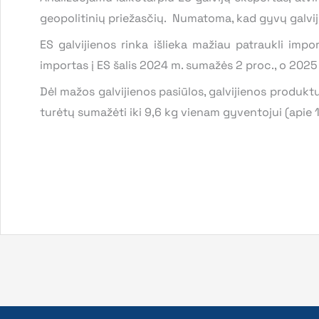
geopolitinių priežasčių. Numatoma, kad gyvų galv
ES galvijienos rinka išlieka mažiau patraukli impo
importas į ES šalis 2024 m. sumažės 2 proc., o 202
Dėl mažos galvijienos pasiūlos, galvijienos produkt
turėtų sumažėti iki 9,6 kg vienam gyventojui (apie 1