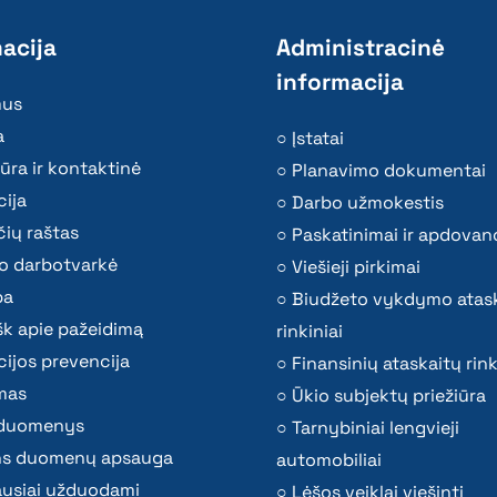
acija
Administracinė
informacija
mus
a
Įstatai
ūra ir kontaktinė
Planavimo dokumentai
ija
Darbo užmokestis
ių raštas
Paskatinimai ir apdovan
o darbotvarkė
Viešieji pirkimai
ba
Biudžeto vykdymo atas
k apie pažeidimą
rinkiniai
ijos prevencija
Finansinių ataskaitų rink
mas
Ūkio subjektų priežiūra
i duomenys
Tarnybiniai lengvieji
s duomenų apsauga
automobiliai
ausiai užduodami
Lėšos veiklai viešinti