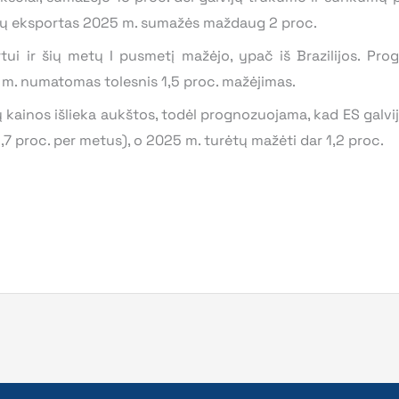
ijų eksportas 2025 m. sumažės maždaug 2 proc.
rtui ir šių metų I pusmetį mažėjo, ypač iš Brazilijos. Pro
5 m. numatomas tolesnis 1,5 proc. mažėjimas.
ų kainos išlieka aukštos, todėl prognozuojama, kad ES galv
,7 proc. per metus), o 2025 m. turėtų mažėti dar 1,2 proc.