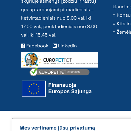
skyriuje asmenys (žodžiu ir raštu)
klausima
yra aptarnaujami pirmadieniais –
Konsu
ketvirtadieniais nuo 8.00 val. iki
Kita i
17.00 val., penktadieniais nuo 8.00
Žemėla
val. iki 15.45 val.
Facebook
Linkedin
2026 © All rights reserved | VĮ Žemės ūkio duome
Mes vertiname jūsų privatumą