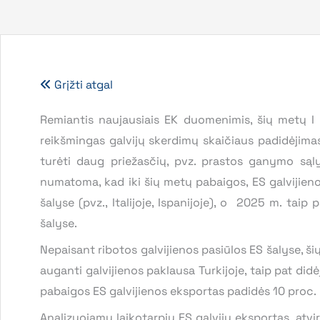
Grįžti atgal
Remiantis naujausiais EK duomenimis, šių metų I
reikšmingas galvijų skerdimų skaičiaus padidėjimas 
turėti daug priežasčių, pvz. prastos ganymo sąly
numatoma, kad iki šių metų pabaigos, ES galvijieno
šalyse (pvz., Italijoje, Ispanijoje), o 2025 m. tai
šalyse.
Nepaisant ribotos galvijienos pasiūlos ES šalyse, ši
auganti galvijienos paklausa Turkijoje, taip pat didėj
pabaigos ES galvijienos eksportas padidės 10 proc.
Analizuojamu laikotarpiu ES galvijų eksportas, atvi