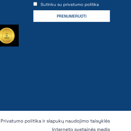
Sutinku su privatumo politika
Privatumo politika ir slapukų naudojimo taisyklės
Interneto svetainės medis