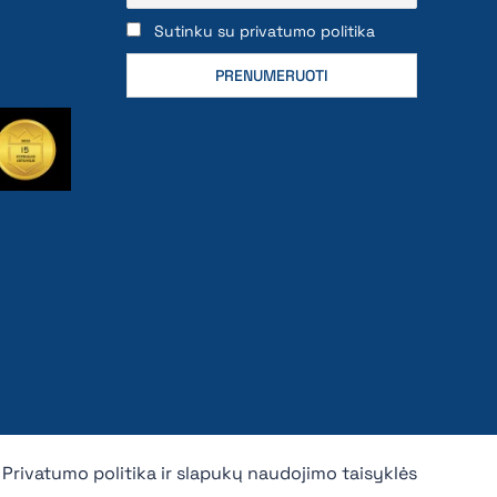
Sutinku su privatumo politika
Privatumo politika ir slapukų naudojimo taisyklės