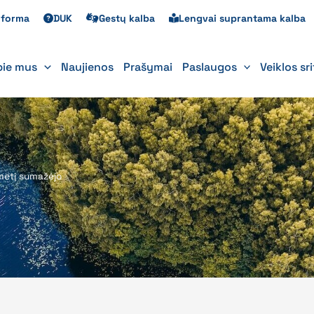
s forma
DUK
Gestų kalba
Lengvai suprantama kalba
pie mus
Naujienos
Prašymai
Paslaugos
Veiklos sr
metį sumažėjo