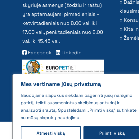
Dažni
skyriuje asmenys (žodžiu ir raštu)
klausima
yra aptarnaujami pirmadieniais –
Konsu
ketvirtadieniais nuo 8.00 val. iki
Kita i
17.00 val., penktadieniais nuo 8.00
Žemėla
val. iki 15.45 val.
Facebook
Linkedin
Mes vertiname jūsų privatumą
Naudojame slapukus siekdami pagerinti jūsų naršymo
patirtį, teikti suasmenintus skelbimus ar turinį ir
analizuoti srautą. Spustelėdami „Priimti viską“ sutinkate
su mūsų slapukų naudojimu.
2026 © All rights reserved | VĮ Žemės ūkio duome
Atmesti viską
Priimti viską