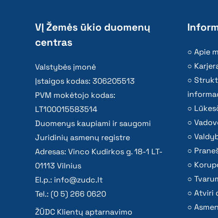
VĮ Žemės ūkio duomenų
Inform
centras
Apie 
Karjer
Valstybės įmonė
Strukt
Įstaigos kodas: 306205513
informac
PVM mokėtojo kodas:
Lūkesč
LT100015583514
Vadov
Duomenys kaupiami ir saugomi
Valdy
Juridinių asmenų registre
Praneš
Adresas: Vinco Kudirkos g. 18-1 LT-
Korupc
01113 Vilnius
Tvaru
El.p.:
info@zudc.lt
Atvir
Tel.: (0 5) 266 0620
Asmen
ŽŪDC Klientų aptarnavimo