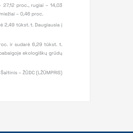
 27,12 proc., rugiai – 14,03
 miežiai – 0,46 proc.
 2,49 tūkst. t. Daugiausia į
oc. ir sudarė 6,29 tūkst. t.
 pabaigoje ekologiškų grūdų
Šaltinis – ŽŪDC (LŽŪMPRIS)