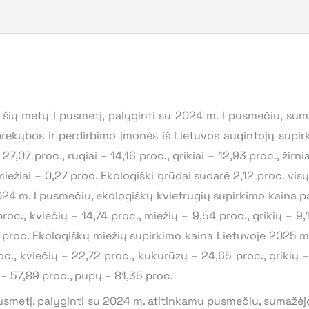
 šių metų I pusmetį, palyginti su 2024 m. I pusmečiu, sum
rekybos ir perdirbimo įmonės iš Lietuvos augintojų supirk
27,07 proc., rugiai – 14,16 proc., grikiai – 12,93 proc., žirn
, miežiai – 0,27 proc. Ekologiški grūdai sudarė 2,12 proc. vi
024 m. I pusmečiu, ekologiškų kvietrugių supirkimo kaina p
oc., kviečių – 14,74 proc., miežių – 9,54 proc., grikių – 9,1
1 proc. Ekologiškų miežių supirkimo kaina Lietuvoje 2025 m
roc., kviečių – 22,72 proc., kukurūzų – 24,65 proc., grikių 
ų – 57,89 proc., pupų – 81,35 proc.
usmetį, palyginti su 2024 m. atitinkamu pusmečiu, sumažėjo