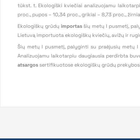
tūkst. t. Ekologiški kviečiai analizuojamu laikotar
proc., pupos – 10,34 proc., grikiai – 8,73 proc., žirni
Ekologiškų grūdų
importas
šių metų I pusmetį, paly
Lietuvą importuota ekologiškų kviečių, avižų ir rugi
Šių metų I pusmetį, palyginti su praėjusių metų 
Analizuojamu laikotarpiu daugiausia perdirbta buvo
atsargos
sertifikuotose ekologiškų grūdų prekybos i