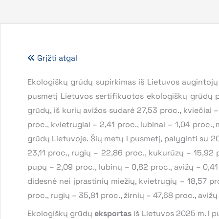
Grįžti atgal
Ekologiškų grūdų supirkimas iš Lietuvos augintojų
pusmetį Lietuvos sertifikuotos ekologiškų grūdų p
grūdų, iš kurių avižos sudarė 27,53 proc., kviečiai – 
proc., kvietrugiai – 2,41 proc., lubinai – 1,04 proc.
grūdų Lietuvoje. Šių metų I pusmetį, palyginti su 2
23,11 proc., rugių – 22,86 proc., kukurūzų – 15,92 pr
pupų – 2,09 proc., lubinų – 0,82 proc., avižų – 0,4
didesnė nei įprastinių miežių, kvietrugių – 18,57 p
proc., rugių – 35,81 proc., žirnių – 47,68 proc., aviž
Ekologiškų grūdų
eksportas
iš Lietuvos 2025 m. I p