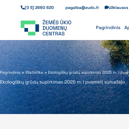
Pereiti
(0 5) 2660 620
pagalba@zudc.lt
Užklauso
prie
turinio
Pagrindinis
A
Pagrindinis
»
Statistika
»
Ekologiškų grūdų supirkimas 2025 m. I pus
Ekologiškų grūdų supirkimas 2025 m. I pusmetį sumažėjo