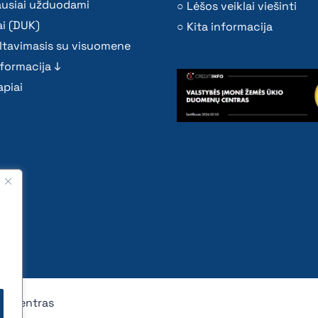
ausiai užduodami
Lėšos veiklai viešinti
i (DUK)
Kita informacija
ltavimasis su visuomene
nformacija ↓
piai
nų centras