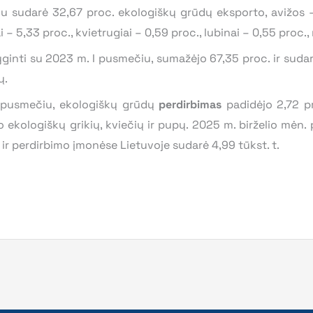
piu sudarė 32,67 proc. ekologiškų grūdų eksporto, avižos –
ai – 5,33 proc., kvietrugiai – 0,59 proc., lubinai – 0,55 proc.,
ginti su 2023 m. I pusmečiu, sumažėjo 67,35 proc. ir sudarė
ų.
I pusmečiu, ekologiškų grūdų
perdirbimas
padidėjo 2,72 pr
 ekologiškų grikių, kviečių ir pupų. 2025 m. birželio mėn.
r perdirbimo įmonėse Lietuvoje sudarė 4,99 tūkst. t.