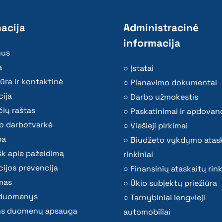
acija
Administracinė
informacija
mus
a
Įstatai
ūra ir kontaktinė
Planavimo dokumentai
ija
Darbo užmokestis
ių raštas
Paskatinimai ir apdovan
o darbotvarkė
Viešieji pirkimai
ba
Biudžeto vykdymo atas
k apie pažeidimą
rinkiniai
ijos prevencija
Finansinių ataskaitų rink
mas
Ūkio subjektų priežiūra
i duomenys
Tarnybiniai lengvieji
s duomenų apsauga
automobiliai