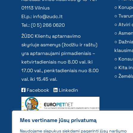
Korupc
01113 Vilnius
Tvaru
El.p.:
info@zudc.lt
Atvir
Tel.: (0 5) 266 0620
Asmen
ŽŪDC Klientų aptarnavimo
Dažni
skyriuje asmenys (žodžiu ir raštu)
klausima
yra aptarnaujami pirmadieniais –
Konsu
ketvirtadieniais nuo 8.00 val. iki
Kita i
17.00 val., penktadieniais nuo 8.00
Žemėla
val. iki 15.45 val.
Facebook
Linkedin
Mes vertiname jūsų privatumą
Naudojame slapukus siekdami pagerinti jūsų naršymo