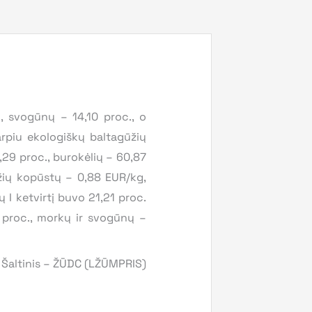
., svogūnų – 14,10 proc., o
rpiu ekologiškų baltagūžių
,29 proc., burokėlių – 60,87
ūžių kopūstų – 0,88 EUR/kg,
 I ketvirtį buvo 21,21 proc.
3 proc., morkų ir svogūnų –
Šaltinis – ŽŪDC (LŽŪMPRIS)