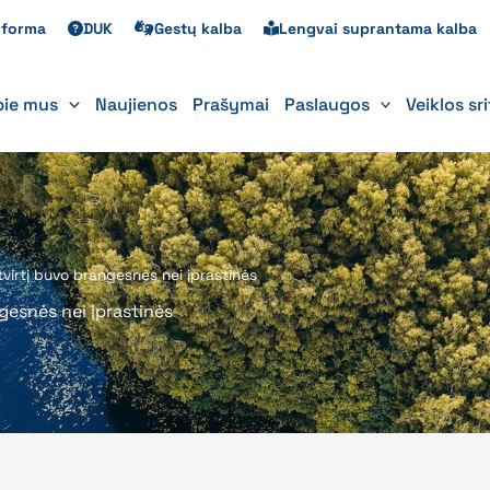
s forma
DUK
Gestų kalba
Lengvai suprantama kalba
pie mus
Naujienos
Prašymai
Paslaugos
Veiklos sr
tvirtį buvo brangesnės nei įprastinės
gesnės nei įprastinės