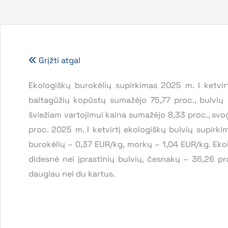
Grįžti atgal
Ekologiškų burokėlių supirkimas 2025 m. I ketvirt
baltagūžių kopūstų sumažėjo 75,77 proc., bulvių 
šviežiam vartojimui kaina sumažėjo 8,33 proc., svog
proc. 2025 m. I ketvirtį ekologiškų bulvių supirk
burokėlių – 0,37 EUR/kg, morkų – 1,04 EUR/kg. Ekol
didesnė nei įprastinių bulvių, česnakų – 36,26 p
daugiau nei du kartus.