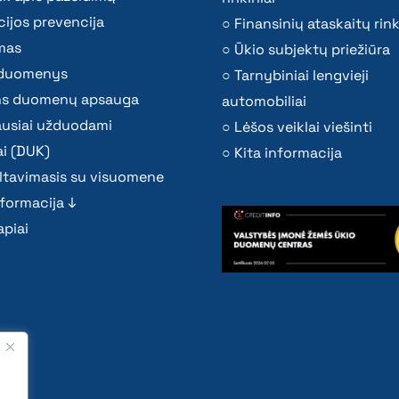
ijos prevencija
Finansinių ataskaitų rink
mas
Ūkio subjektų priežiūra
i duomenys
Tarnybiniai lengvieji
s duomenų apsauga
automobiliai
ausiai užduodami
Lėšos veiklai viešinti
i (DUK)
Kita informacija
ltavimasis su visuomene
nformacija ↓
piai