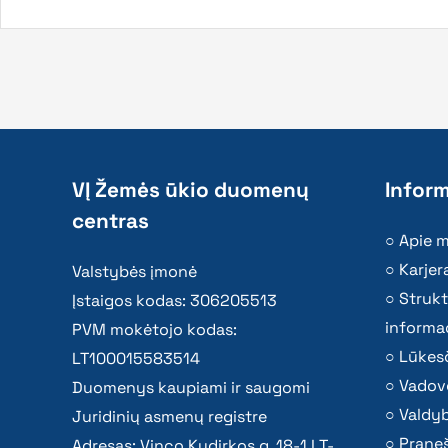
VĮ Žemės ūkio duomenų
Inform
centras
Apie 
Karjer
Valstybės įmonė
Strukt
Įstaigos kodas: 306205513
informac
PVM mokėtojo kodas:
Lūkesč
LT100015583514
Vadov
Duomenys kaupiami ir saugomi
Valdy
Juridinių asmenų registre
Praneš
Adresas: Vinco Kudirkos g. 18-1 LT-