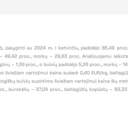
į, palyginti su 2024 m. I ketvirčiu, padidėjo 85,49 proc
– 49,42 proc., morkų – 29,83 proc. Analizuojamu laikota
ūnų – 1,39 proc., o bulvių padidėjo 5,26 proc., morkų – 14
imo šviežiam vartojimui kaina sudarė 0,40 EUR/kg, baltag
ogiškų bulvių supirkimo šviežiam vartojimui kaina šių metų
roc., burokėlių – 37,04 proc., baltagūžių kopūstų – 83,3