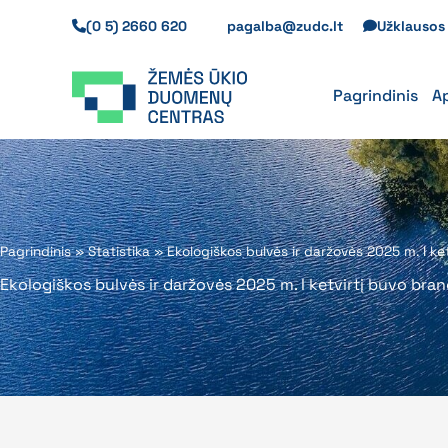
Pereiti
(0 5) 2660 620
pagalba@zudc.lt
Užklauso
prie
turinio
Pagrindinis
A
Pagrindinis
»
Statistika
»
Ekologiškos bulvės ir daržovės 2025 m. I ke
Ekologiškos bulvės ir daržovės 2025 m. I ketvirtį buvo bran