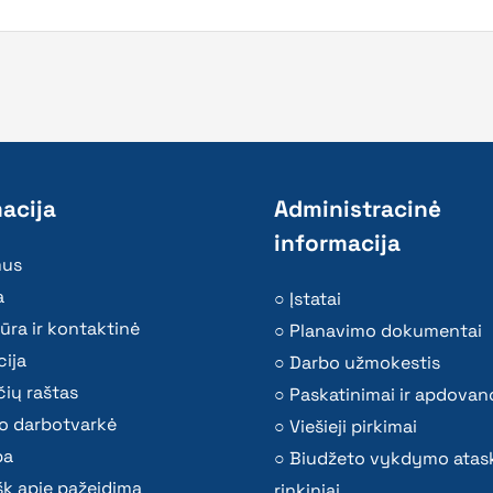
acija
Administracinė
informacija
mus
a
Įstatai
ūra ir kontaktinė
Planavimo dokumentai
ija
Darbo užmokestis
ių raštas
Paskatinimai ir apdovan
o darbotvarkė
Viešieji pirkimai
ba
Biudžeto vykdymo atas
k apie pažeidimą
rinkiniai