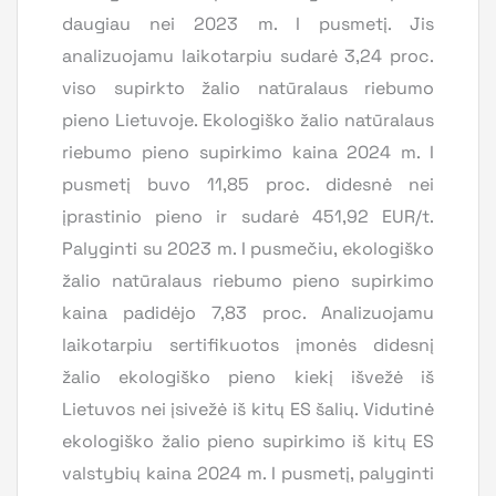
daugiau nei 2023 m. I pusmetį. Jis
analizuojamu laikotarpiu sudarė 3,24 proc.
viso supirkto žalio natūralaus riebumo
pieno Lietuvoje. Ekologiško žalio natūralaus
riebumo pieno supirkimo kaina 2024 m. I
pusmetį buvo 11,85 proc. didesnė nei
įprastinio pieno ir sudarė 451,92 EUR/t.
Palyginti su 2023 m. I pusmečiu, ekologiško
žalio natūralaus riebumo pieno supirkimo
kaina padidėjo 7,83 proc. Analizuojamu
laikotarpiu sertifikuotos įmonės didesnį
žalio ekologiško pieno kiekį išvežė iš
Lietuvos nei įsivežė iš kitų ES šalių. Vidutinė
ekologiško žalio pieno supirkimo iš kitų ES
valstybių kaina 2024 m. I pusmetį, palyginti