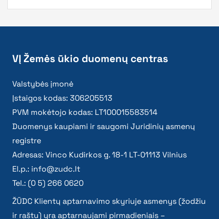
VĮ Žemės ūkio duomenų centras
Valstybės įmonė
Įstaigos kodas: 306205513
PVM mokėtojo kodas: LT100015583514
Duomenys kaupiami ir saugomi Juridinių asmenų
registre
Adresas: Vinco Kudirkos g. 18-1 LT-01113 Vilnius
El.p.:
info@zudc.lt
Tel.: (0 5) 266 0620
ŽŪDC Klientų aptarnavimo skyriuje asmenys (žodžiu
ir raštu) yra aptarnaujami pirmadieniais –