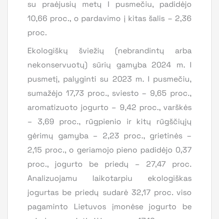
su praėjusių metų I pusmečiu, padidėjo
10,66 proc., o pardavimo į kitas šalis – 2,36
proc.
Ekologiškų šviežių (nebrandintų arba
nekonservuotų) sūrių gamyba 2024 m. I
pusmetį, palyginti su 2023 m. I pusmečiu,
sumažėjo 17,73 proc., sviesto – 9,65 proc.,
aromatizuoto jogurto – 9,42 proc., varškės
– 3,69 proc., rūgpienio ir kitų rūgščiųjų
gėrimų gamyba – 2,23 proc., grietinės –
2,15 proc., o geriamojo pieno padidėjo 0,37
proc., jogurto be priedų – 27,47 proc.
Analizuojamu laikotarpiu ekologiškas
jogurtas be priedų sudarė 32,17 proc. viso
pagaminto Lietuvos įmonėse jogurto be