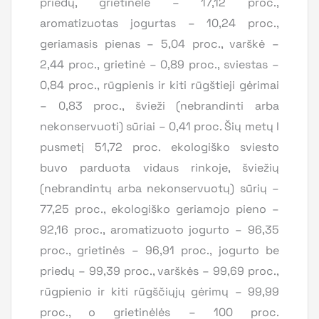
priedų, grietinėlė – 17,12 proc.,
aromatizuotas jogurtas – 10,24 proc.,
geriamasis pienas – 5,04 proc., varškė –
2,44 proc., grietinė – 0,89 proc., sviestas –
0,84 proc., rūgpienis ir kiti rūgštieji gėrimai
– 0,83 proc., švieži (nebrandinti arba
nekonservuoti) sūriai – 0,41 proc. Šių metų I
pusmetį 51,72 proc. ekologiško sviesto
buvo parduota vidaus rinkoje, šviežių
(nebrandintų arba nekonservuotų) sūrių –
77,25 proc., ekologiško geriamojo pieno –
92,16 proc., aromatizuoto jogurto – 96,35
proc., grietinės – 96,91 proc., jogurto be
priedų – 99,39 proc., varškės – 99,69 proc.,
rūgpienio ir kiti rūgščiųjų gėrimų – 99,99
proc., o grietinėlės – 100 proc.