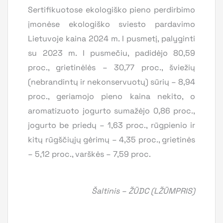
Sertifikuotose ekologiško pieno perdirbimo
įmonėse ekologiško sviesto pardavimo
Lietuvoje kaina 2024 m. I pusmetį, palyginti
su 2023 m. I pusmečiu, padidėjo 80,59
proc., grietinėlės – 30,77 proc., šviežių
(nebrandintų ir nekonservuotų) sūrių – 8,94
proc., geriamojo pieno kaina nekito, o
aromatizuoto jogurto sumažėjo 0,86 proc.,
jogurto be priedų – 1,63 proc., rūgpienio ir
kitų rūgščiųjų gėrimų – 4,35 proc., grietinės
– 5,12 proc., varškės – 7,59 proc.
Šaltinis – ŽŪDC (LŽŪMPRIS)