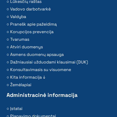
Lūkesčių raštas
Vadovo darbotvarkė
Valdyba
Pranešk apie pažeidimą
Korupcijos prevencija
Tvarumas
Atviri duomenys
Asmens duomenų apsauga
Dažniausiai užduodami klausimai (DUK)
Konsultavimasis su visuomene
Kita informacija ↓
Žemėlapiai
Administracinė informacija
Įstatai
Planavimo dokumentai