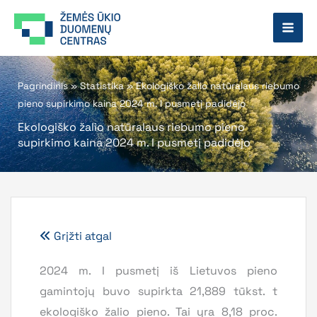
Pereiti
prie
turinio
Pagrindinis
»
Statistika
»
Ekologiško žalio natūralaus riebumo
pieno supirkimo kaina 2024 m. I pusmetį padidėjo
Ekologiško žalio natūralaus riebumo pieno
supirkimo kaina 2024 m. I pusmetį padidėjo
Grįžti atgal
2024 m. I pusmetį iš Lietuvos pieno
gamintojų buvo supirkta 21,889 tūkst. t
ekologiško žalio pieno. Tai yra 8,18 proc.