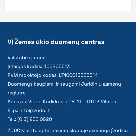
VĮ Žemės ūkio duomenų centras
Valstybės įmonė
Įstaigos kodas: 306205513
PVM mokėtojo kodas: LT100015583514
Duomenys kaupiami ir saugomi Juridinių asmenų
registre
Adresas: Vinco Kudirkos g. 18-1 LT-01113 Vilnius
El.p.:
info@zudc.lt
Tel.: (0 5) 266 0620
ŽŪDC Klientų aptarnavimo skyriuje asmenys (žodžiu