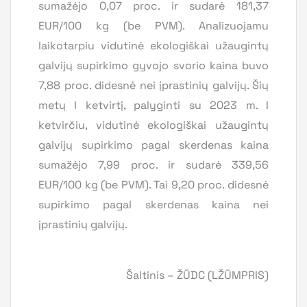
sumažėjo 0,07 proc. ir sudarė 181,37
EUR/100 kg (be PVM). Analizuojamu
laikotarpiu vidutinė ekologiškai užaugintų
galvijų supirkimo gyvojo svorio kaina buvo
7,88 proc. didesnė nei įprastinių galvijų. Šių
metų I ketvirtį, palyginti su 2023 m. I
ketvirčiu, vidutinė ekologiškai užaugintų
galvijų supirkimo pagal skerdenas kaina
sumažėjo 7,99 proc. ir sudarė 339,56
EUR/100 kg (be PVM). Tai 9,20 proc. didesnė
supirkimo pagal skerdenas kaina nei
įprastinių galvijų.
Šaltinis – ŽŪDC (LŽŪMPRIS)