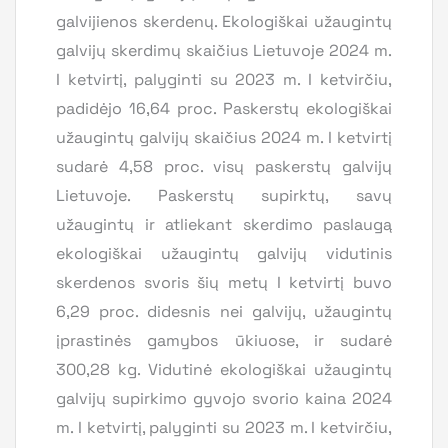
galvijienos skerdenų. Ekologiškai užaugintų
galvijų skerdimų skaičius Lietuvoje 2024 m.
I ketvirtį, palyginti su 2023 m. I ketvirčiu,
padidėjo 16,64 proc. Paskerstų ekologiškai
užaugintų galvijų skaičius 2024 m. I ketvirtį
sudarė 4,58 proc. visų paskerstų galvijų
Lietuvoje. Paskerstų supirktų, savų
užaugintų ir atliekant skerdimo paslaugą
ekologiškai užaugintų galvijų vidutinis
skerdenos svoris šių metų I ketvirtį buvo
6,29 proc. didesnis nei galvijų, užaugintų
įprastinės gamybos ūkiuose, ir sudarė
300,28 kg. Vidutinė ekologiškai užaugintų
galvijų supirkimo gyvojo svorio kaina 2024
m. I ketvirtį, palyginti su 2023 m. I ketvirčiu,