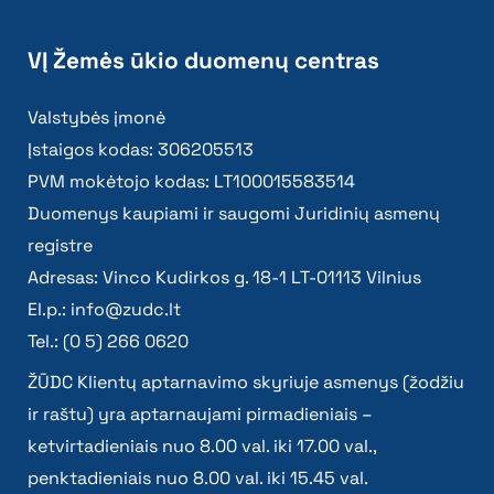
VĮ Žemės ūkio duomenų centras
Valstybės įmonė
Įstaigos kodas: 306205513
PVM mokėtojo kodas: LT100015583514
Duomenys kaupiami ir saugomi Juridinių asmenų
registre
Adresas: Vinco Kudirkos g. 18-1 LT-01113 Vilnius
El.p.:
info@zudc.lt
Tel.: (0 5) 266 0620
ŽŪDC Klientų aptarnavimo skyriuje asmenys (žodžiu
ir raštu) yra aptarnaujami pirmadieniais –
ketvirtadieniais nuo 8.00 val. iki 17.00 val.,
penktadieniais nuo 8.00 val. iki 15.45 val.