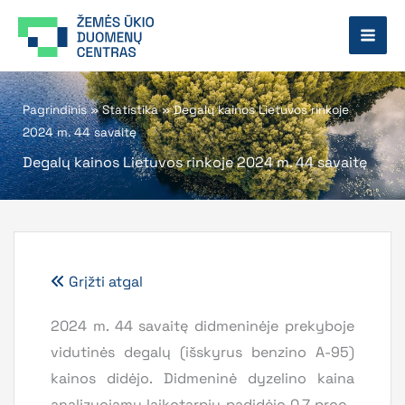
Pereiti
prie
turinio
Pagrindinis
»
Statistika
»
Degalų kainos Lietuvos rinkoje
2024 m. 44 savaitę
Degalų kainos Lietuvos rinkoje 2024 m. 44 savaitę
Grįžti atgal
2024 m. 44 savaitę didmeninėje prekyboje
vidutinės degalų (išskyrus benzino A-95)
kainos didėjo. Didmeninė dyzelino kaina
analizuojamu laikotarpiu padidėjo 0,7 proc.,