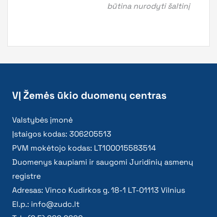
būtina nurodyti šaltinį
VĮ Žemės ūkio duomenų centras
Valstybės įmonė
Įstaigos kodas: 306205513
PVM mokėtojo kodas: LT100015583514
Duomenys kaupiami ir saugomi Juridinių asmenų
registre
Adresas: Vinco Kudirkos g. 18-1 LT-01113 Vilnius
El.p.:
info@zudc.lt