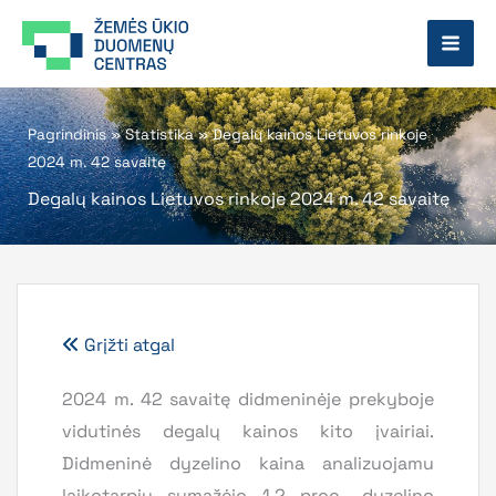
Pereiti
prie
turinio
Pagrindinis
»
Statistika
»
Degalų kainos Lietuvos rinkoje
2024 m. 42 savaitę
Degalų kainos Lietuvos rinkoje 2024 m. 42 savaitę
Grįžti atgal
2024 m. 42 savaitę didmeninėje prekyboje
vidutinės degalų kainos kito įvairiai.
Didmeninė dyzelino kaina analizuojamu
laikotarpiu sumažėjo 1,2 proc., dyzelino