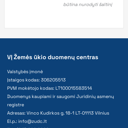
būtina nurodyti šaltinį
VĮ Žemės ūkio duomenų centras
Valstybės įmonė
Įstaigos kodas: 306205513
PVM mokėtojo kodas: LT100015583514
Duomenys kaupiami ir saugomi Juridinių asmenų
registre
Adresas: Vinco Kudirkos g. 18-1 LT-01113 Vilnius
El.p.:
info@zudc.lt