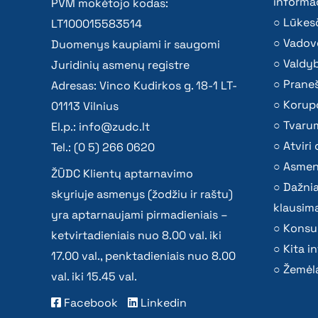
informac
PVM mokėtojo kodas:
Lūkesč
LT100015583514
Vadov
Duomenys kaupiami ir saugomi
Valdy
Juridinių asmenų registre
Praneš
Adresas: Vinco Kudirkos g. 18-1 LT-
Korupc
01113 Vilnius
Tvaru
El.p.:
info@zudc.lt
Atvir
Tel.: (0 5) 266 0620
Asmen
ŽŪDC Klientų aptarnavimo
Dažni
skyriuje asmenys (žodžiu ir raštu)
klausima
yra aptarnaujami pirmadieniais –
Konsu
ketvirtadieniais nuo 8.00 val. iki
Kita i
17.00 val., penktadieniais nuo 8.00
Žemėla
val. iki 15.45 val.
Facebook
Linkedin