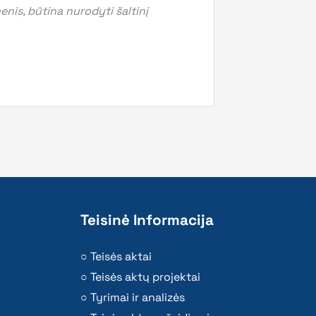
is, būtina nurodyti šaltinį
Teisinė Informacija
Teisės aktai
Teisės aktų projektai
Tyrimai ir analizės