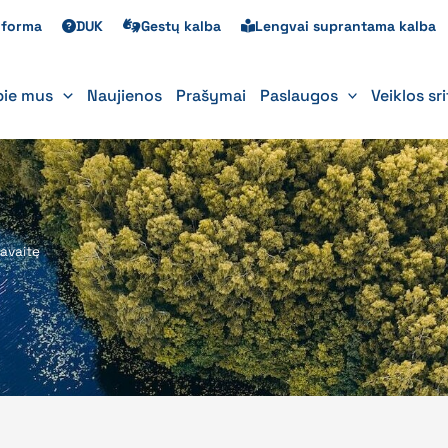
s forma
DUK
Gestų kalba
Lengvai suprantama kalba
pie mus
Naujienos
Prašymai
Paslaugos
Veiklos sr
savaitę