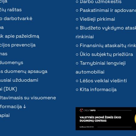
ija
Darbo užmokestis
ių raštas
Paskatinimai ir apdovan
o darbotvarkė
Viešieji pirkimai
ba
Biudžeto vykdymo atas
k apie pažeidimą
rinkiniai
ijos prevencija
Finansinių ataskaitų rink
mas
Ūkio subjektų priežiūra
i duomenys
Tarnybiniai lengvieji
s duomenų apsauga
automobiliai
ausiai užduodami
Lėšos veiklai viešinti
i (DUK)
Kita informacija
ltavimasis su visuomene
nformacija ↓
piai