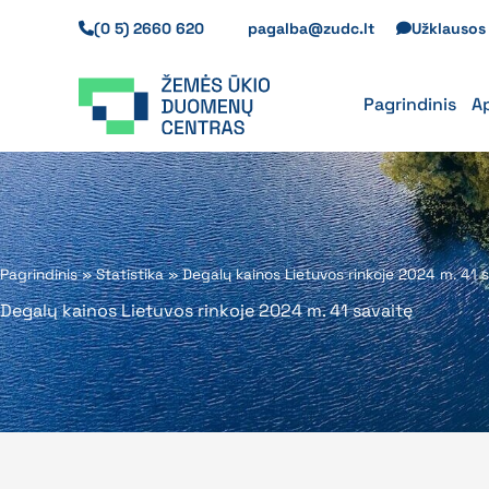
Pereiti
(0 5) 2660 620
pagalba@zudc.lt
Užklauso
prie
turinio
Pagrindinis
A
Pagrindinis
»
Statistika
»
Degalų kainos Lietuvos rinkoje 2024 m. 41 
Degalų kainos Lietuvos rinkoje 2024 m. 41 savaitę