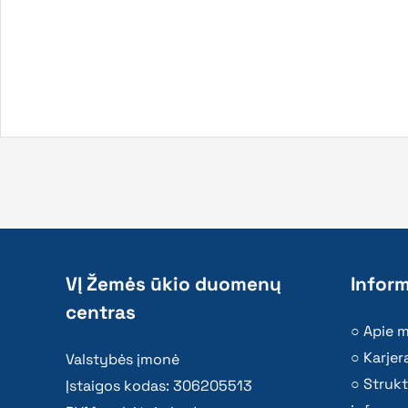
VĮ Žemės ūkio duomenų
Inform
centras
Apie 
Karjer
Valstybės įmonė
Strukt
Įstaigos kodas: 306205513