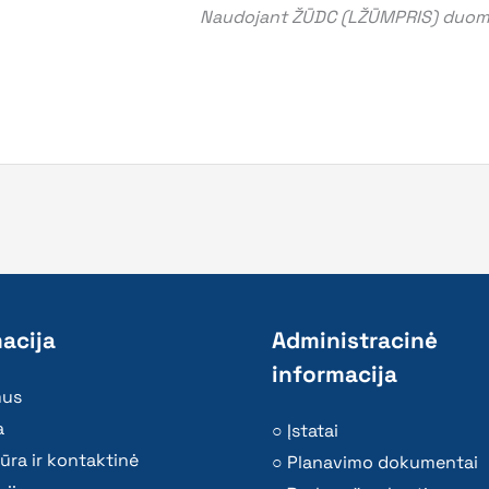
Naudojant ŽŪDC (LŽŪMPRIS) duomen
acija
Administracinė
informacija
mus
a
Įstatai
ūra ir kontaktinė
Planavimo dokumentai