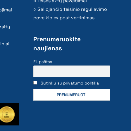
Teisės aktų pažeidimai
Galiojančio teisinio reguliavimo
ojimai
poveikio ex post vertinimas
kaitų
Prenumeruokite
iniai
naujienas
El. paštas
Sutinku su privatumo politika