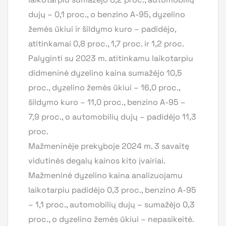
dujų – 0,1 proc., o benzino A-95, dyzelino
žemės ūkiui ir šildymo kuro – padidėjo,
atitinkamai 0,8 proc., 1,7 proc. ir 1,2 proc.
Palyginti su 2023 m. atitinkamu laikotarpiu
didmeninė dyzelino kaina sumažėjo 10,5
proc., dyzelino žemės ūkiui – 16,0 proc.,
šildymo kuro – 11,0 proc., benzino A-95 –
7,9 proc., o automobilių dujų – padidėjo 11,3
proc.
Mažmeninėje prekyboje 2024 m. 3 savaitę
vidutinės degalų kainos kito įvairiai.
Mažmeninė dyzelino kaina analizuojamu
laikotarpiu padidėjo 0,3 proc., benzino A-95
– 1,1 proc., automobilių dujų – sumažėjo 0,3
proc., o dyzelino žemės ūkiui – nepasikeitė.