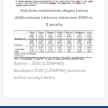
Vidutinės mažmeninės degalų kainos
didžiuosiuose Lietuvos miestuose 2024 m.
3 savaitę
Šaltinis – ŽŪDC (LŽŪMPRIS)
Naudojant ŽŪDC (LŽŪMPRIS) duomenis,
būtina nurodyti šaltinį