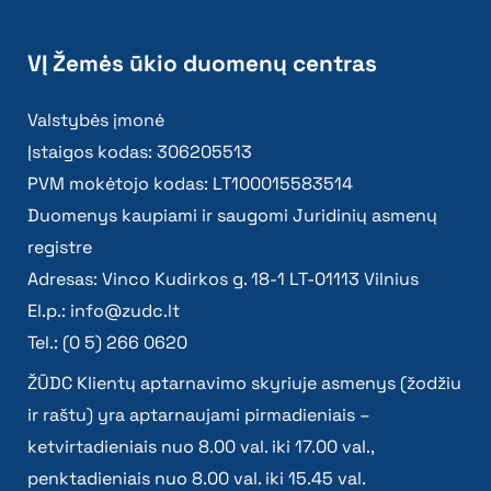
VĮ Žemės ūkio duomenų centras
Valstybės įmonė
Įstaigos kodas: 306205513
PVM mokėtojo kodas: LT100015583514
Duomenys kaupiami ir saugomi Juridinių asmenų
registre
Adresas: Vinco Kudirkos g. 18-1 LT-01113 Vilnius
El.p.:
info@zudc.lt
Tel.: (0 5) 266 0620
ŽŪDC Klientų aptarnavimo skyriuje asmenys (žodžiu
ir raštu) yra aptarnaujami pirmadieniais –
ketvirtadieniais nuo 8.00 val. iki 17.00 val.,
penktadieniais nuo 8.00 val. iki 15.45 val.