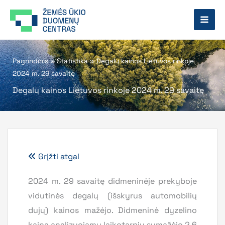
Pereiti
prie
turinio
Pagrindinis
»
Statistika
»
Degalų kainos Lietuvos rinkoje
2024 m. 29 savaitę
Degalų kainos Lietuvos rinkoje 2024 m. 29 savaitę
Grįžti atgal
2024 m. 29 savaitę didmeninėje prekyboje
vidutinės degalų (išskyrus automobilių
dujų) kainos mažėjo. Didmeninė dyzelino
kaina analizuojamu laikotarpiu sumažėjo 2,6