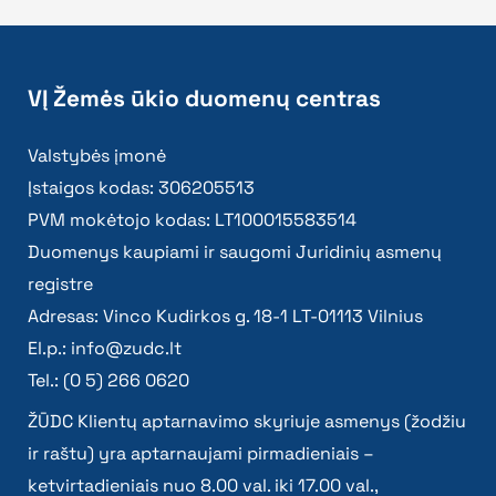
VĮ Žemės ūkio duomenų centras
Valstybės įmonė
Įstaigos kodas: 306205513
PVM mokėtojo kodas: LT100015583514
Duomenys kaupiami ir saugomi Juridinių asmenų
registre
Adresas: Vinco Kudirkos g. 18-1 LT-01113 Vilnius
El.p.:
info@zudc.lt
Tel.: (0 5) 266 0620
ŽŪDC Klientų aptarnavimo skyriuje asmenys (žodžiu
ir raštu) yra aptarnaujami pirmadieniais –
ketvirtadieniais nuo 8.00 val. iki 17.00 val.,