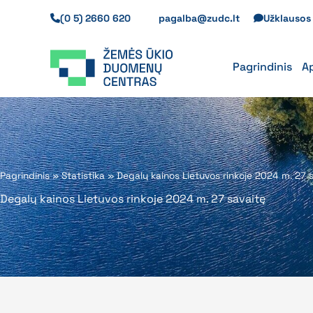
Pereiti
(0 5) 2660 620
pagalba@zudc.lt
Užklauso
prie
turinio
Pagrindinis
A
Pagrindinis
»
Statistika
»
Degalų kainos Lietuvos rinkoje 2024 m. 27 
Degalų kainos Lietuvos rinkoje 2024 m. 27 savaitę