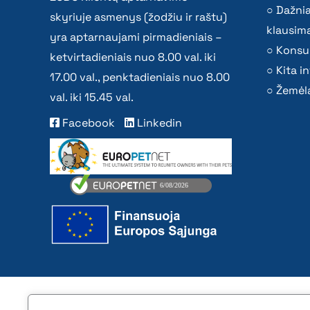
Dažni
skyriuje asmenys (žodžiu ir raštu)
klausima
yra aptarnaujami pirmadieniais –
Konsu
ketvirtadieniais nuo 8.00 val. iki
Kita i
17.00 val., penktadieniais nuo 8.00
Žemėla
val. iki 15.45 val.
Facebook
Linkedin
2026 © All rights reserved | VĮ Žemės ūkio duome