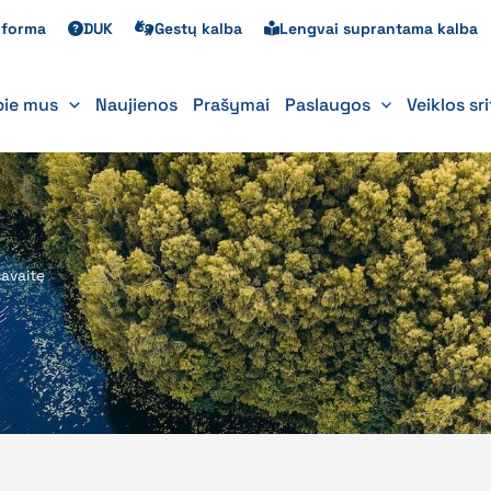
s forma
DUK
Gestų kalba
Lengvai suprantama kalba
pie mus
Naujienos
Prašymai
Paslaugos
Veiklos sr
savaitę