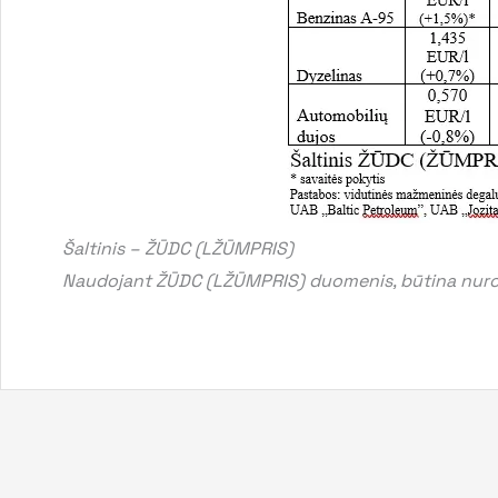
Šaltinis – ŽŪDC (LŽŪMPRIS)
Naudojant ŽŪDC (LŽŪMPRIS) duomenis, būtina nurod