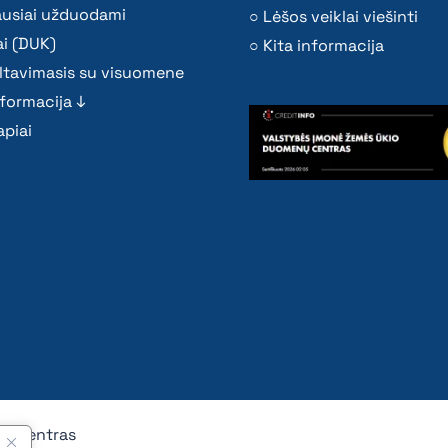
ausiai užduodami
Lėšos veiklai viešinti
i (DUK)
Kita informacija
ltavimasis su visuomene
nformacija ↓
piai
nų centras