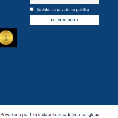
Sutinku su privatumo politika
Privatumo politika ir slapukų naudojimo taisyklės