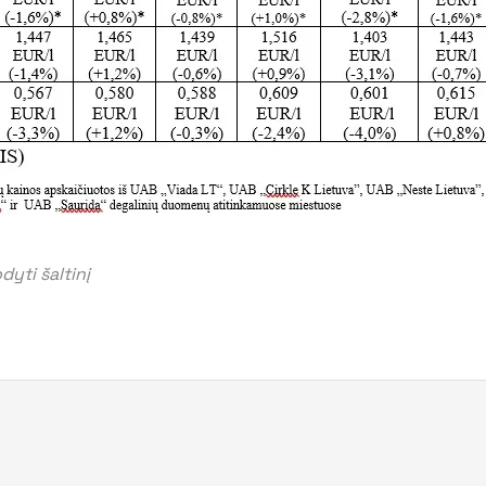
yti šaltinį