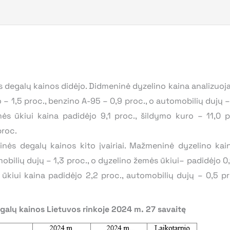
 degalų kainos didėjo. Didmeninė dyzelino kaina analizuoja
o – 1,5 proc., benzino A-95 – 0,9 proc., o automobilių dujų 
s ūkiui kaina padidėjo 9,1 proc., šildymo kuro – 11,0 pr
proc.
ės degalų kainos kito įvairiai. Mažmeninė dyzelino kain
obilių dujų – 1,3 proc., o dyzelino žemės ūkiui– padidėjo 0,
kiui kaina padidėjo 2,2 proc., automobilių dujų – 0,5 pro
galų kainos Lietuvos rinkoje 2024 m. 27 savaitę