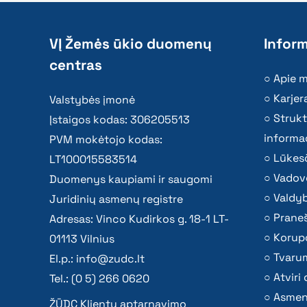
VĮ Žemės ūkio duomenų
Inform
centras
Apie 
Karjer
Valstybės įmonė
Strukt
Įstaigos kodas: 306205513
informac
PVM mokėtojo kodas:
Lūkesč
LT100015583514
Vadov
Duomenys kaupiami ir saugomi
Valdy
Juridinių asmenų registre
Praneš
Adresas: Vinco Kudirkos g. 18-1 LT-
Korupc
01113 Vilnius
Tvaru
El.p.:
info@zudc.lt
Atvir
Tel.: (0 5) 266 0620
Asmen
ŽŪDC Klientų aptarnavimo