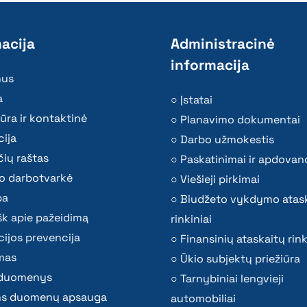
acija
Administracinė
informacija
mus
a
Įstatai
ūra ir kontaktinė
Planavimo dokumentai
ija
Darbo užmokestis
ių raštas
Paskatinimai ir apdovan
o darbotvarkė
Viešieji pirkimai
ba
Biudžeto vykdymo atas
k apie pažeidimą
rinkiniai
ijos prevencija
Finansinių ataskaitų rink
mas
Ūkio subjektų priežiūra
i duomenys
Tarnybiniai lengvieji
s duomenų apsauga
automobiliai