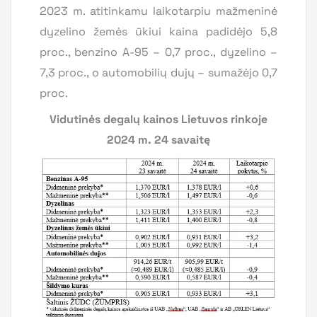
2023 m. atitinkamu laikotarpiu mažmeninė
dyzelino žemės ūkiui kaina padidėjo 5,8
proc., benzino A-95 – 0,7 proc., dyzelino –
7,3 proc., o automobilių dujų – sumažėjo 0,7
proc.
Vidutinės degalų kainos Lietuvos rinkoje
2024 m. 24 savaitę