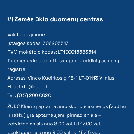
VĮ Žemės ūkio duomenų centras
Valstybės įmonė
Įstaigos kodas: 306205513
PVM mokėtojo kodas: LT100015583514
Duomenys kaupiami ir saugomi Juridinių asmenų
registre
Adresas: Vinco Kudirkos g. 18-1 LT-01113 Vilnius
El.p.:
info@zudc.lt
Tel.: (0 5) 266 0620
ŽŪDC Klientų aptarnavimo skyriuje asmenys (žodžiu
ir raštu) yra aptarnaujami pirmadieniais –
ketvirtadieniais nuo 8.00 val. iki 17.00 val.,
penktadieniais nuo 8.00 val. iki 15.45 val.