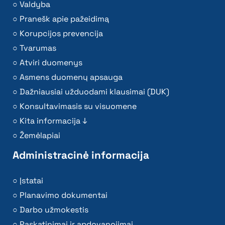
Valdyba
Pranešk apie pažeidimą
Korupcijos prevencija
Tvarumas
Atviri duomenys
Asmens duomenų apsauga
Dažniausiai užduodami klausimai (DUK)
Konsultavimasis su visuomene
Kita informacija ↓
Žemėlapiai
Administracinė informacija
Įstatai
Planavimo dokumentai
Darbo užmokestis
Paskatinimai ir apdovanojimai