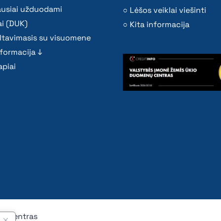
ausiai užduodami
Lėšos veiklai viešinti
i (DUK)
Kita informacija
ltavimasis su visuomene
nformacija ↓
piai
nų centras