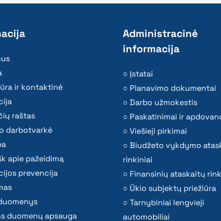
acija
Administracinė
informacija
mus
a
Įstatai
ūra ir kontaktinė
Planavimo dokumentai
ija
Darbo užmokestis
ių raštas
Paskatinimai ir apdovan
o darbotvarkė
Viešieji pirkimai
ba
Biudžeto vykdymo atas
k apie pažeidimą
rinkiniai
ijos prevencija
Finansinių ataskaitų rink
mas
Ūkio subjektų priežiūra
i duomenys
Tarnybiniai lengvieji
s duomenų apsauga
automobiliai