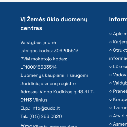
VĮ Žemės ūkio duomenų
Inform
centras
Apie 
Karjer
Valstybės įmonė
Strukt
Įstaigos kodas: 306205513
informac
PVM mokėtojo kodas:
Lūkesč
LT100015583514
Vadov
Duomenys kaupiami ir saugomi
Valdy
Juridinių asmenų registre
Praneš
Adresas: Vinco Kudirkos g. 18-1 LT-
Korupc
01113 Vilnius
Tvaru
El.p.:
info@zudc.lt
Atvir
Tel.: (0 5) 266 0620
Asmen
ŽŪDC Klientų aptarnavimo