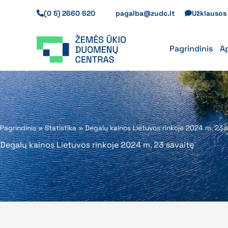
Pereiti
(0 5) 2660 620
pagalba@zudc.lt
Užklauso
prie
turinio
Pagrindinis
A
Pagrindinis
»
Statistika
»
Degalų kainos Lietuvos rinkoje 2024 m. 23 
Degalų kainos Lietuvos rinkoje 2024 m. 23 savaitę