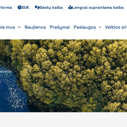
s forma
DUK
Gestų kalba
Lengvai suprantama kalba
pie mus
Naujienos
Prašymai
Paslaugos
Veiklos sr
savaitę