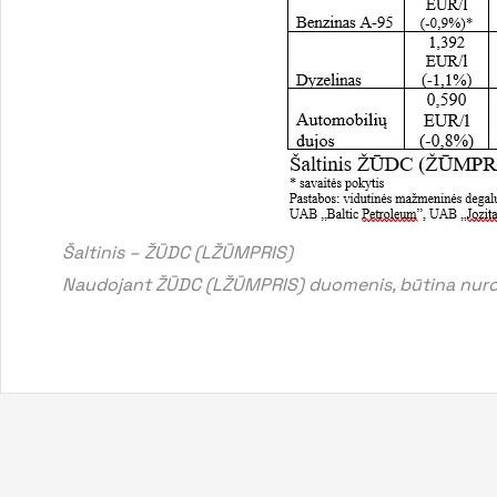
Šaltinis – ŽŪDC (LŽŪMPRIS)
Naudojant ŽŪDC (LŽŪMPRIS) duomenis, būtina nurod