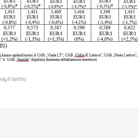
yti šaltinį