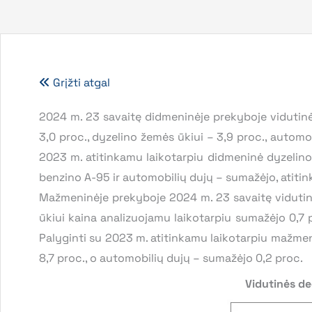
Grįžti atgal
2024 m. 23 savaitę didmeninėje prekyboje vidutin
3,0 proc., dyzelino žemės ūkiui – 3,9 proc., automob
2023 m. atitinkamu laikotarpiu didmeninė dyzelino ž
benzino A-95 ir automobilių dujų – sumažėjo, atitinka
Mažmeninėje prekyboje 2024 m. 23 savaitę vidutin
ūkiui kaina analizuojamu laikotarpiu sumažėjo 0,7 p
Palyginti su 2023 m. atitinkamu laikotarpiu mažmeni
8,7 proc., o automobilių dujų – sumažėjo 0,2 proc.
Vidutinės de