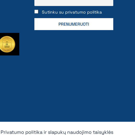
Sutinku su privatumo politika
Privatumo politika ir slapukų naudojimo taisyklės