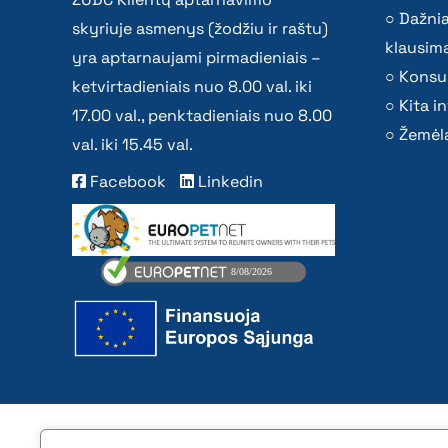
Dažni
skyriuje asmenys (žodžiu ir raštu)
klausima
yra aptarnaujami pirmadieniais –
Konsu
ketvirtadieniais nuo 8.00 val. iki
Kita i
17.00 val., penktadieniais nuo 8.00
Žemėla
val. iki 15.45 val.
Facebook
Linkedin
2026 © All rights reserved | VĮ Žemės ūkio duome