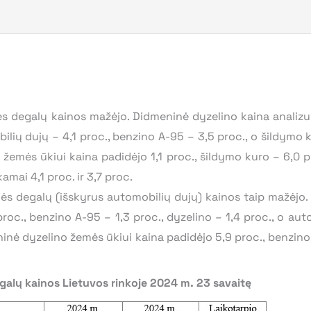
ės degalų kainos mažėjo. Didmeninė dyzelino kaina analiz
ilių dujų – 4,1 proc., benzino A-95 – 3,5 proc., o šildymo k
emės ūkiui kaina padidėjo 1,1 proc., šildymo kuro – 6,0 pr
mai 4,1 proc. ir 3,7 proc.
ės degalų (išskyrus automobilių dujų) kainos taip mažėjo
roc., benzino A-95 – 1,3 proc., dyzelino – 1,4 proc., o aut
nė dyzelino žemės ūkiui kaina padidėjo 5,9 proc., benzino 
galų kainos Lietuvos rinkoje 2024 m. 23 savaitę