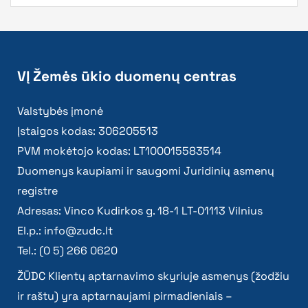
VĮ Žemės ūkio duomenų centras
Valstybės įmonė
Įstaigos kodas: 306205513
PVM mokėtojo kodas: LT100015583514
Duomenys kaupiami ir saugomi Juridinių asmenų
registre
Adresas: Vinco Kudirkos g. 18-1 LT-01113 Vilnius
El.p.:
info@zudc.lt
Tel.: (0 5) 266 0620
ŽŪDC Klientų aptarnavimo skyriuje asmenys (žodžiu
ir raštu) yra aptarnaujami pirmadieniais –