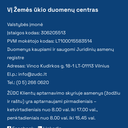
VĮ Žemės ūkio duomenų centras
Valstybės įmonė
Įstaigos kodas: 306205513
PVM mokėtojo kodas: LT100015583514
Duomenys kaupiami ir saugomi Juridinių asmenų
registre
Adresas: Vinco Kudirkos g. 18-1 LT-01113 Vilnius
El.p.:
info@zudc.lt
Tel.: (0 5) 266 0620
ŽŪDC Klientų aptarnavimo skyriuje asmenys (žodžiu
ir raštu) yra aptarnaujami pirmadieniais –
ketvirtadieniais nuo 8.00 val. iki 17.00 val.,
penktadieniais nuo 8.00 val. iki 15.45 val.