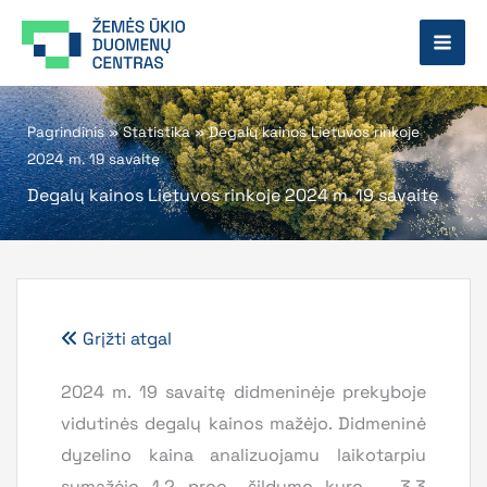
Pereiti
prie
turinio
Pagrindinis
»
Statistika
»
Degalų kainos Lietuvos rinkoje
2024 m. 19 savaitę
Degalų kainos Lietuvos rinkoje 2024 m. 19 savaitę
Grįžti atgal
2024 m. 19 savaitę didmeninėje prekyboje
vidutinės degalų kainos mažėjo. Didmeninė
dyzelino kaina analizuojamu laikotarpiu
sumažėjo 1,2 proc., šildymo kuro – 3,3