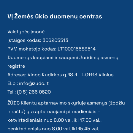
VĮ Žemės ūkio duomenų centras
Valstybės įmonė
Įstaigos kodas: 306205513
PVM mokėtojo kodas: LT100015583514
Duomenys kaupiami ir saugomi Juridinių asmenų
registre
Adresas: Vinco Kudirkos g. 18-1 LT-01113 Vilnius
El.p.:
info@zudc.lt
Tel.: (0 5) 266 0620
ŽŪDC Klientų aptarnavimo skyriuje asmenys (žodžiu
ir raštu) yra aptarnaujami pirmadieniais –
ketvirtadieniais nuo 8.00 val. iki 17.00 val.,
penktadieniais nuo 8.00 val. iki 15.45 val.