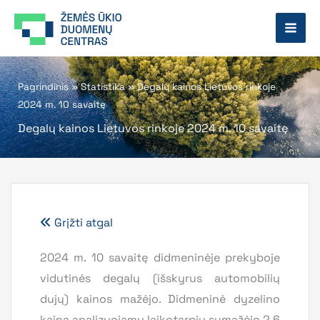
Pereiti
prie
turinio
Pagrindinis
»
Statistika
»
Degalų kainos Lietuvos rinkoje
2024 m. 10 savaitę
Degalų kainos Lietuvos rinkoje 2024 m. 10 savaitę
Grįžti atgal
2024 m. 10 savaitę didmeninėje prekyboje
vidutinės degalų (išskyrus automobilių
dujų) kainos mažėjo. Didmeninė dyzelino
kaina analizuojamu laikotarpiu sumažėjo 2,6