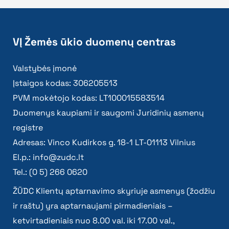
VĮ Žemės ūkio duomenų centras
Valstybės įmonė
Įstaigos kodas: 306205513
PVM mokėtojo kodas: LT100015583514
Duomenys kaupiami ir saugomi Juridinių asmenų
registre
Adresas: Vinco Kudirkos g. 18-1 LT-01113 Vilnius
El.p.:
info@zudc.lt
Tel.: (0 5) 266 0620
ŽŪDC Klientų aptarnavimo skyriuje asmenys (žodžiu
ir raštu) yra aptarnaujami pirmadieniais –
ketvirtadieniais nuo 8.00 val. iki 17.00 val.,