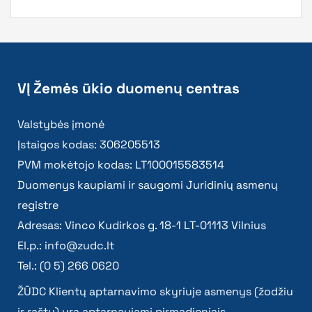
VĮ Žemės ūkio duomenų centras
Valstybės įmonė
Įstaigos kodas: 306205513
PVM mokėtojo kodas: LT100015583514
Duomenys kaupiami ir saugomi Juridinių asmenų
registre
Adresas: Vinco Kudirkos g. 18-1 LT-01113 Vilnius
El.p.:
info@zudc.lt
Tel.: (0 5) 266 0620
ŽŪDC Klientų aptarnavimo skyriuje asmenys (žodžiu
ir raštu) yra aptarnaujami pirmadieniais –