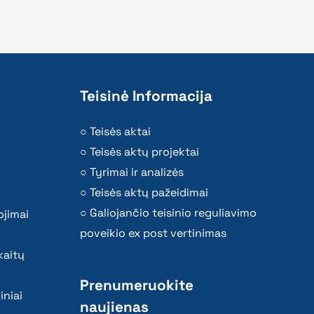
Teisinė Informacija
Teisės aktai
Teisės aktų projektai
Tyrimai ir analizės
Teisės aktų pažeidimai
Galiojančio teisinio reguliavimo
ojimai
poveikio ex post vertinimas
kaitų
Prenumeruokite
iniai
naujienas