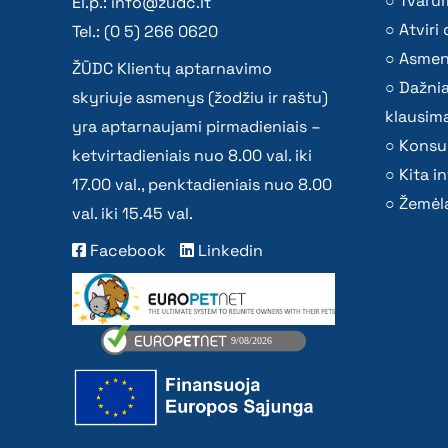
Tvaru
El.p.:
info@zudc.lt
Atvir
Tel.: (0 5) 266 0620
Asmen
ŽŪDC Klientų aptarnavimo
Dažni
skyriuje asmenys (žodžiu ir raštu)
klausima
yra aptarnaujami pirmadieniais –
Konsu
ketvirtadieniais nuo 8.00 val. iki
Kita i
17.00 val., penktadieniais nuo 8.00
Žemėla
val. iki 15.45 val.
Facebook
Linkedin