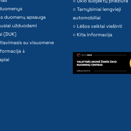
mas
Ūkio subjektų priežiūra
i duomenys
Tarnybiniai lengvieji
s duomenų apsauga
automobiliai
ausiai užduodami
Lėšos veiklai viešinti
i (DUK)
Kita informacija
ltavimasis su visuomene
nformacija ↓
piai