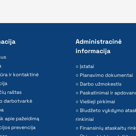
acija
Administracinė
informacija
mus
a
Įstatai
ūra ir kontaktinė
Planavimo dokumentai
ija
Darbo užmokestis
ių raštas
Paskatinimai ir apdovan
o darbotvarkė
Viešieji pirkimai
ba
Biudžeto vykdymo atas
k apie pažeidimą
rinkiniai
ijos prevencija
Finansinių ataskaitų rink