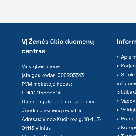
VĮ Žemės ūkio duomenų
Inform
centras
Apie 
Karjer
Valstybės įmonė
Strukt
Įstaigos kodas: 306205513
informac
PVM mokėtojo kodas:
Lūkesč
LT100015583514
Vadov
Duomenys kaupiami ir saugomi
Valdy
Juridinių asmenų registre
Praneš
Adresas: Vinco Kudirkos g. 18-1 LT-
Korupc
01113 Vilnius