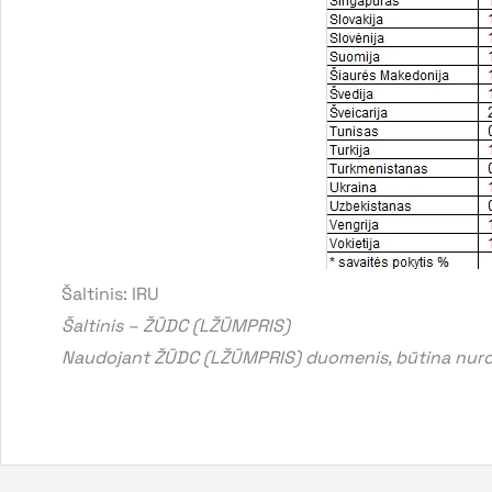
Šaltinis: IRU
Šaltinis – ŽŪDC (LŽŪMPRIS)
Naudojant ŽŪDC (LŽŪMPRIS) duomenis, būtina nurod