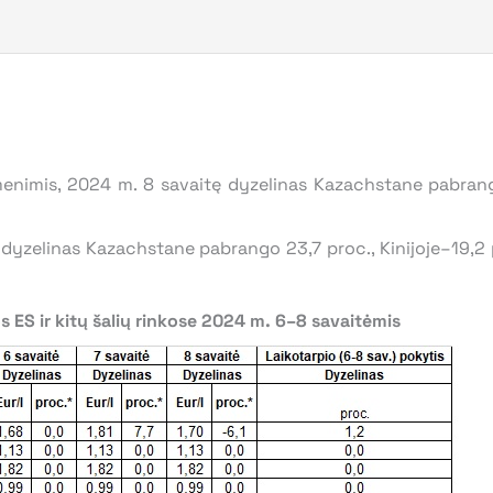
menimis, 2024 m. 8 savaitę dyzelinas Kazachstane pabrang
dyzelinas Kazachstane pabrango 23,7 proc., Kinijoje–19,2 p
s ES ir kitų šalių rinkose 2024 m. 6–8 savaitėmis