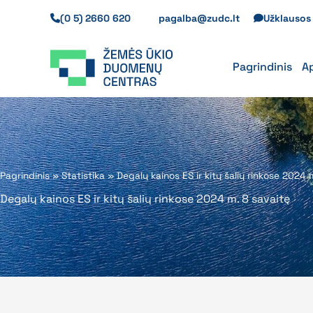
Pereiti
(0 5) 2660 620
pagalba@zudc.lt
Užklauso
prie
turinio
Pagrindinis
A
Pagrindinis
»
Statistika
»
Degalų kainos ES ir kitų šalių rinkose 2024 
Degalų kainos ES ir kitų šalių rinkose 2024 m. 8 savaitę