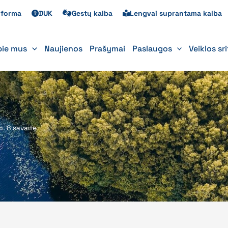
s forma
DUK
Gestų kalba
Lengvai suprantama kalba
pie mus
Naujienos
Prašymai
Paslaugos
Veiklos sr
m. 8 savaitę