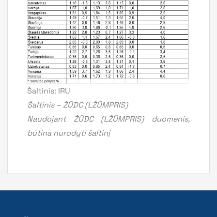
Šaltinis: IRU
Šaltinis – ŽŪDC (LŽŪMPRIS)
Naudojant ŽŪDC (LŽŪMPRIS) duomenis,
būtina nurodyti šaltinį