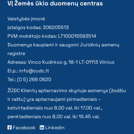
VĮ Žemės ūkio duomenų centras
Valstybės įmonė
Įstaigos kodas: 306205513
PVM mokėtojo kodas: LT100015583514
Duomenys kaupiami ir saugomi Juridinių asmenų
registre
Adresas: Vinco Kudirkos g. 18-1 LT-01113 Vilnius
El.p.:
info@zudc.lt
Tel.: (0 5) 266 0620
ŽŪDC Klientų aptarnavimo skyriuje asmenys (žodžiu
ir raštu) yra aptarnaujami pirmadieniais –
ketvirtadieniais nuo 8.00 val. iki 17.00 val.,
penktadieniais nuo 8.00 val. iki 15.45 val.
Facebook
Linkedin