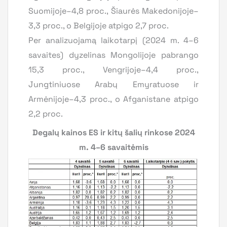
Suomijoje–4,8 proc., Šiaurės Makedonijoje–
3,3 proc., o Belgijoje atpigo 2,7 proc.
Per analizuojamą laikotarpį (2024 m. 4–6
savaites) dyzelinas Mongolijoje pabrango
15,3 proc., Vengrijoje–4,4 proc.,
Jungtiniuose Arabų Emyratuose ir
Armėnijoje–4,3 proc., o Afganistane atpigo
2,2 proc.
Degalų kainos ES ir kitų šalių rinkose 2024
m. 4–6 savaitėmis