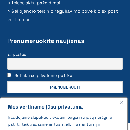
Teisės aktų pažeidimai
Galiojančio teisinio reguliavimo poveikio ex post
vertinimas
Prenumeruokite naujienas
El. paštas
Sutinku su privatumo politika
Mes vertiname jūsų privatumą
Naudojame slapukus siekdami pagerinti jūsų naršymo
patirtį, teikti suasmenintus skelbimus ar turinį ir
2026 © All rights reserved | VĮ Žemės ūkio duomenų