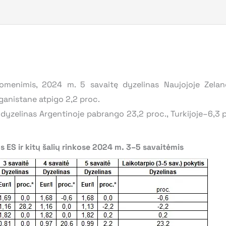
omenimis, 2024 m. 5 savaitę dyzelinas Naujojoje Zelan
ganistane atpigo 2,2 proc.
dyzelinas Argentinoje pabrango 23,2 proc., Turkijoje–6,3 pr
s ES ir kitų šalių rinkose 2024 m. 3–5 savaitėmis