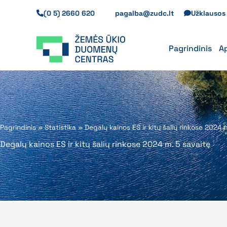
Pereiti
(0 5) 2660 620
pagalba@zudc.lt
Užklauso
prie
turinio
Pagrindinis
A
Pagrindinis
»
Statistika
»
Degalų kainos ES ir kitų šalių rinkose 2024 
Degalų kainos ES ir kitų šalių rinkose 2024 m. 5 savaitę