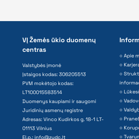
VĮ Žemės ūkio duomenų
Inform
centras
Apie 
Karjer
Valstybės įmonė
Strukt
Įstaigos kodas: 306205513
informac
PVM mokėtojo kodas:
Lūkesč
LT100015583514
Vadov
Duomenys kaupiami ir saugomi
Valdy
Juridinių asmenų registre
Praneš
Adresas: Vinco Kudirkos g. 18-1 LT-
Korupc
01113 Vilnius
Tvaru
El.p.:
info@zudc.lt