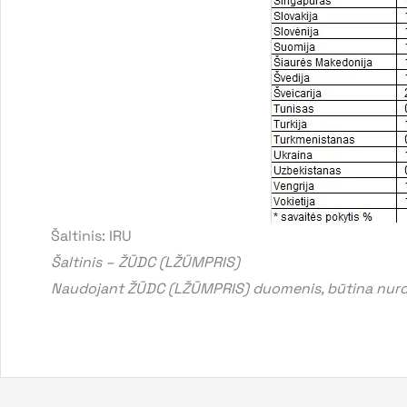
Šaltinis: IRU
Šaltinis – ŽŪDC (LŽŪMPRIS)
Naudojant ŽŪDC (LŽŪMPRIS) duomenis, būtina nurod