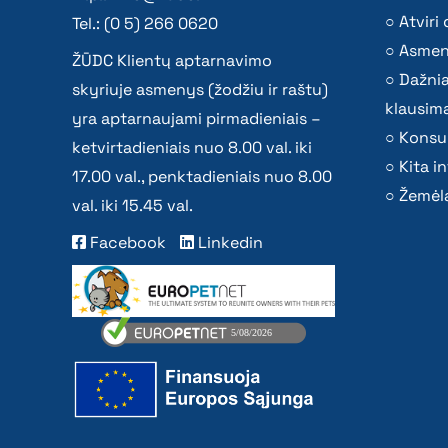
Atvir
Tel.: (0 5) 266 0620
Asmen
ŽŪDC Klientų aptarnavimo
Dažni
skyriuje asmenys (žodžiu ir raštu)
klausima
yra aptarnaujami pirmadieniais –
Konsu
ketvirtadieniais nuo 8.00 val. iki
Kita i
17.00 val., penktadieniais nuo 8.00
Žemėla
val. iki 15.45 val.
Facebook
Linkedin