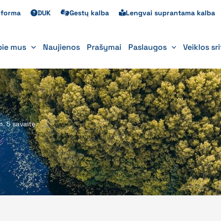
s forma
DUK
Gestų kalba
Lengvai suprantama kalba
pie mus
Naujienos
Prašymai
Paslaugos
Veiklos sr
m. 5 savaitę