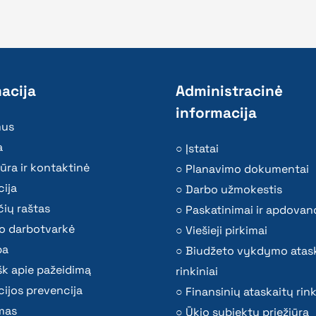
acija
Administracinė
informacija
mus
a
Įstatai
ūra ir kontaktinė
Planavimo dokumentai
ija
Darbo užmokestis
ių raštas
Paskatinimai ir apdovan
o darbotvarkė
Viešieji pirkimai
ba
Biudžeto vykdymo atas
k apie pažeidimą
rinkiniai
ijos prevencija
Finansinių ataskaitų rink
mas
Ūkio subjektų priežiūra