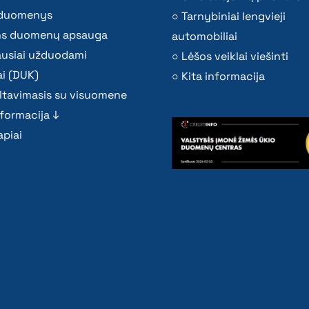
i duomenys
Tarnybiniai lengvieji
s duomenų apsauga
automobiliai
ausiai užduodami
Lėšos veiklai viešinti
i (DUK)
Kita informacija
ltavimasis su visuomene
nformacija ↓
piai