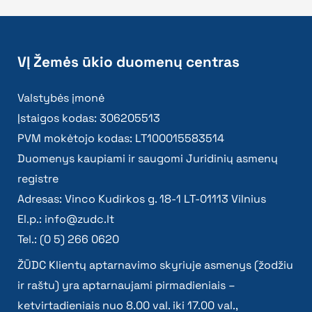
VĮ Žemės ūkio duomenų centras
Valstybės įmonė
Įstaigos kodas: 306205513
PVM mokėtojo kodas: LT100015583514
Duomenys kaupiami ir saugomi Juridinių asmenų
registre
Adresas: Vinco Kudirkos g. 18-1 LT-01113 Vilnius
El.p.:
info@zudc.lt
Tel.: (0 5) 266 0620
ŽŪDC Klientų aptarnavimo skyriuje asmenys (žodžiu
ir raštu) yra aptarnaujami pirmadieniais –
ketvirtadieniais nuo 8.00 val. iki 17.00 val.,