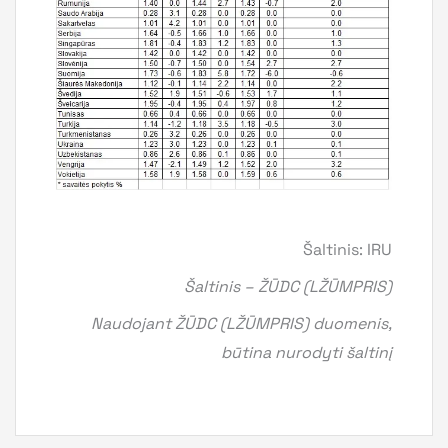
Šaltinis: IRU
Šaltinis – ŽŪDC (LŽŪMPRIS)
Naudojant ŽŪDC (LŽŪMPRIS) duomenis,
būtina nurodyti šaltinį