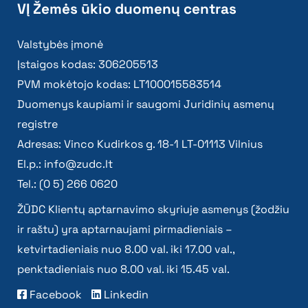
VĮ Žemės ūkio duomenų centras
Valstybės įmonė
Įstaigos kodas: 306205513
PVM mokėtojo kodas: LT100015583514
Duomenys kaupiami ir saugomi Juridinių asmenų
registre
Adresas: Vinco Kudirkos g. 18-1 LT-01113 Vilnius
El.p.:
info@zudc.lt
Tel.: (0 5) 266 0620
ŽŪDC Klientų aptarnavimo skyriuje asmenys (žodžiu
ir raštu) yra aptarnaujami pirmadieniais –
ketvirtadieniais nuo 8.00 val. iki 17.00 val.,
penktadieniais nuo 8.00 val. iki 15.45 val.
Facebook
Linkedin