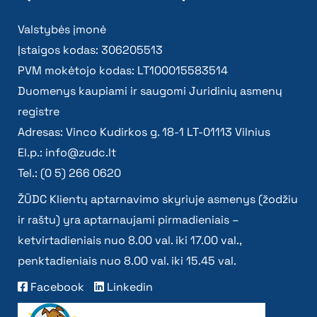
Valstybės įmonė
Įstaigos kodas: 306205513
PVM mokėtojo kodas: LT100015583514
Duomenys kaupiami ir saugomi Juridinių asmenų
registre
Adresas: Vinco Kudirkos g. 18-1 LT-01113 Vilnius
El.p.:
info@zudc.lt
Tel.: (0 5) 266 0620
ŽŪDC Klientų aptarnavimo skyriuje asmenys (žodžiu
ir raštu) yra aptarnaujami pirmadieniais –
ketvirtadieniais nuo 8.00 val. iki 17.00 val.,
penktadieniais nuo 8.00 val. iki 15.45 val.
Facebook
Linkedin