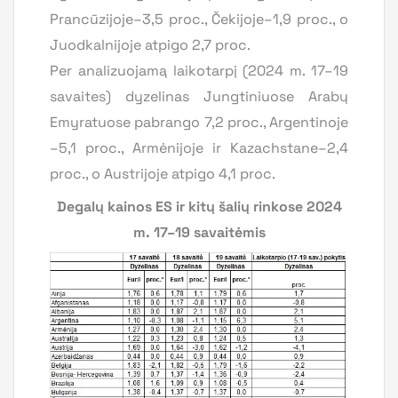
Prancūzijoje–3,5 proc., Čekijoje–1,9 proc., o
Juodkalnijoje atpigo 2,7 proc.
Per analizuojamą laikotarpį (2024 m. 17–19
savaites) dyzelinas Jungtiniuose Arabų
Emyratuose pabrango 7,2 proc., Argentinoje
–5,1 proc., Armėnijoje ir Kazachstane–2,4
proc., o Austrijoje atpigo 4,1 proc.
Degalų kainos ES ir kitų šalių rinkose 2024
m. 17–19 savaitėmis