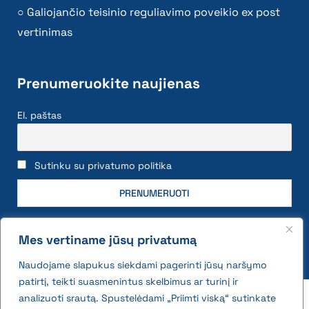
Galiojančio teisinio reguliavimo poveikio ex post
vertinimas
Prenumeruokite naujienas
El. paštas
Sutinku su privatumo politika
Mes vertiname jūsų privatumą
Naudojame slapukus siekdami pagerinti jūsų naršymo
patirtį, teikti suasmenintus skelbimus ar turinį ir
2026 © All rights reserved | VĮ Žemės ūkio duomenų
analizuoti srautą. Spustelėdami „Priimti viską“ sutinkate