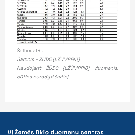
Šaltinis: IRU
Šaltinis – ŽŪDC (LŽŪMPRIS)
Naudojant ŽŪDC (LŽŪMPRIS) duomenis,
būtina nurodyti šaltinį
VĮ Žemės ūkio duomenų centras