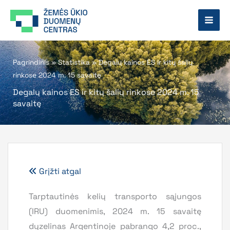
Pereiti
prie
turinio
Pagrindinis
»
Statistika
»
Degalų kainos ES ir kitų šalių
rinkose 2024 m. 15 savaitę
Degalų kainos ES ir kitų šalių rinkose 2024 m. 15
savaitę
Grįžti atgal
Tarptautinės kelių transporto sąjungos
(IRU) duomenimis, 2024 m. 15 savaitę
dyzelinas Argentinoje pabrango 4,2 proc.,