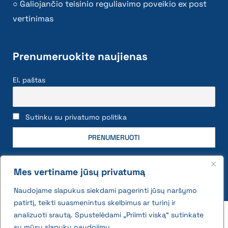
Galiojančio teisinio reguliavimo poveikio ex post
vertinimas
Prenumeruokite naujienas
El. paštas
Sutinku su privatumo politika
Mes vertiname jūsų privatumą
Naudojame slapukus siekdami pagerinti jūsų naršymo
patirtį, teikti suasmenintus skelbimus ar turinį ir
2026 © All rights reserved | VĮ Žemės ūkio duomenų
analizuoti srautą. Spustelėdami „Priimti viską“ sutinkate
centras
su mūsų slapukų naudojimu.