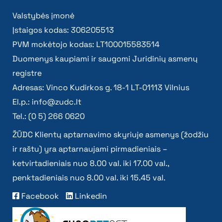
Valstybės įmonė
Įstaigos kodas: 306205513
PVM mokėtojo kodas: LT100015583514
Duomenys kaupiami ir saugomi Juridinių asmenų
registre
Adresas: Vinco Kudirkos g. 18-1 LT-01113 Vilnius
El.p.:
info@zudc.lt
Tel.: (0 5) 266 0620
ŽŪDC Klientų aptarnavimo skyriuje asmenys (žodžiu
ir raštu) yra aptarnaujami pirmadieniais –
ketvirtadieniais nuo 8.00 val. iki 17.00 val.,
penktadieniais nuo 8.00 val. iki 15.45 val.
Facebook
Linkedin