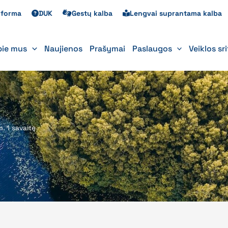
s forma
DUK
Gestų kalba
Lengvai suprantama kalba
pie mus
Naujienos
Prašymai
Paslaugos
Veiklos sr
m. 1 savaitę