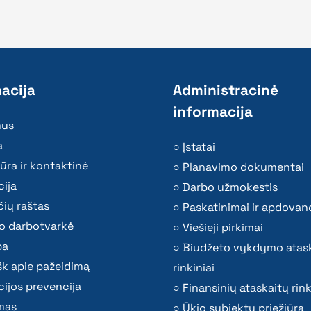
acija
Administracinė
informacija
mus
a
Įstatai
ūra ir kontaktinė
Planavimo dokumentai
ija
Darbo užmokestis
ių raštas
Paskatinimai ir apdovan
o darbotvarkė
Viešieji pirkimai
ba
Biudžeto vykdymo atas
k apie pažeidimą
rinkiniai
ijos prevencija
Finansinių ataskaitų rink
mas
Ūkio subjektų priežiūra