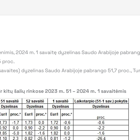
imis, 2024 m. 1 savaitę dyzelinas Saudo Arabijoje pabrango
5 proc.
avaites) dyzelinas Saudo Arabijoje pabrango 51,7 proc., Turk
r kitų šalių rinkose 2023 m. 51 – 2024 m. 1 savaitėmis