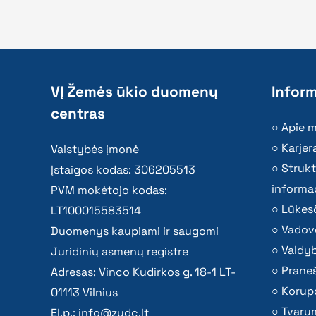
VĮ Žemės ūkio duomenų
Inform
centras
Apie 
Karjer
Valstybės įmonė
Strukt
Įstaigos kodas: 306205513
informac
PVM mokėtojo kodas:
Lūkesč
LT100015583514
Vadov
Duomenys kaupiami ir saugomi
Valdy
Juridinių asmenų registre
Praneš
Adresas: Vinco Kudirkos g. 18-1 LT-
Korupc
01113 Vilnius
Tvaru
El.p.:
info@zudc.lt