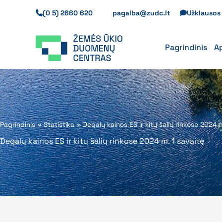
Pereiti
(0 5) 2660 620
pagalba@zudc.lt
Užklauso
prie
turinio
Pagrindinis
A
Pagrindinis
»
Statistika
»
Degalų kainos ES ir kitų šalių rinkose 2024 
Degalų kainos ES ir kitų šalių rinkose 2024 m. 1 savaitę