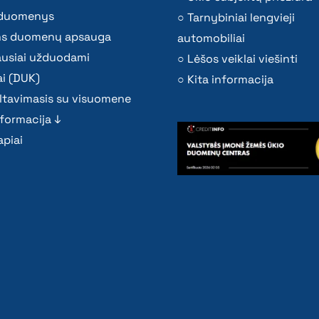
i duomenys
Tarnybiniai lengvieji
s duomenų apsauga
automobiliai
ausiai užduodami
Lėšos veiklai viešinti
i (DUK)
Kita informacija
ltavimasis su visuomene
nformacija ↓
piai