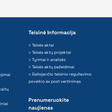
Teisinė Informacija
Teisės aktai
Teisės aktų projektai
Tyrimai ir analizės
Teisės aktų pažeidimai
Galiojančio teisinio reguliavimo
ojimai
poveikio ex post vertinimas
kaitų
Prenumeruokite
iniai
naujienas