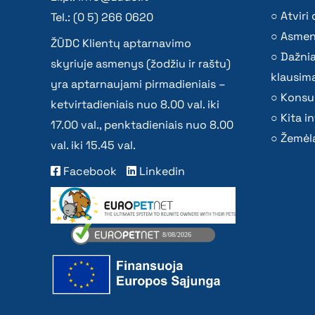
Atvir
Tel.: (0 5) 266 0620
Asmen
ŽŪDC Klientų aptarnavimo
Dažni
skyriuje asmenys (žodžiu ir raštu)
klausima
yra aptarnaujami pirmadieniais –
Konsu
ketvirtadieniais nuo 8.00 val. iki
Kita i
17.00 val., penktadieniais nuo 8.00
Žemėla
val. iki 15.45 val.
Facebook
Linkedin