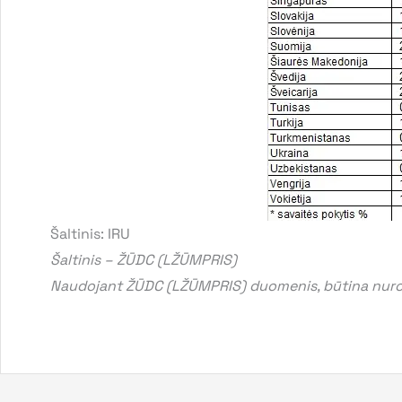
Šaltinis: IRU
Šaltinis – ŽŪDC (LŽŪMPRIS)
Naudojant ŽŪDC (LŽŪMPRIS) duomenis, būtina nurod