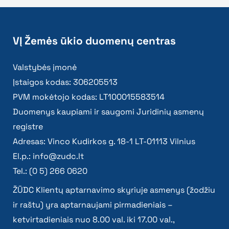
VĮ Žemės ūkio duomenų centras
Valstybės įmonė
Įstaigos kodas: 306205513
PVM mokėtojo kodas: LT100015583514
Duomenys kaupiami ir saugomi Juridinių asmenų
registre
Adresas: Vinco Kudirkos g. 18-1 LT-01113 Vilnius
El.p.:
info@zudc.lt
Tel.: (0 5) 266 0620
ŽŪDC Klientų aptarnavimo skyriuje asmenys (žodžiu
ir raštu) yra aptarnaujami pirmadieniais –
ketvirtadieniais nuo 8.00 val. iki 17.00 val.,