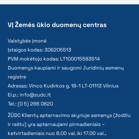
VĮ Žemės ūkio duomenų centras
Valstybės įmonė
Įstaigos kodas: 306205513
PVM mokėtojo kodas: LT100015583514
Duomenys kaupiami ir saugomi Juridinių asmenų
registre
Adresas: Vinco Kudirkos g. 18-1 LT-01113 Vilnius
El.p.:
info@zudc.lt
Tel.: (0 5) 266 0620
ŽŪDC Klientų aptarnavimo skyriuje asmenys (žodžiu
ir raštu) yra aptarnaujami pirmadieniais –
ketvirtadieniais nuo 8.00 val. iki 17.00 val.,