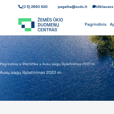
Pereiti
(0 5) 2660 620
pagalba@zudc.lt
Užklauso
prie
turinio
Pagrindinis
A
Pagrindinis
»
Statistika
»
Ausų įsagų išplatinimas 2022 m.
Ausų įsagų išplatinimas 2022 m.