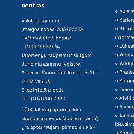
centras
Apie 
Karjer
Valstybės įmonė
Strukt
Įstaigos kodas: 306205513
informac
PVM mokėtojo kodas:
Lūkesč
LT100015583514
Vadov
Duomenys kaupiami ir saugomi
Valdy
Juridinių asmenų registre
Praneš
Adresas: Vinco Kudirkos g. 18-1 LT-
Korupc
01113 Vilnius
Tvaru
El.p.:
info@zudc.lt
Atvir
Tel.: (0 5) 266 0620
Asmen
ŽŪDC Klientų aptarnavimo
Dažni
skyriuje asmenys (žodžiu ir raštu)
klausima
yra aptarnaujami pirmadieniais –
Konsu