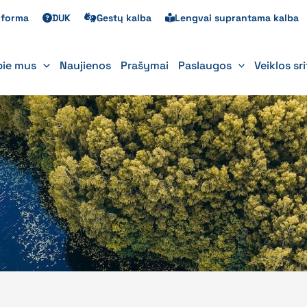
s forma
DUK
Gestų kalba
Lengvai suprantama kalba
pie mus
Naujienos
Prašymai
Paslaugos
Veiklos sr