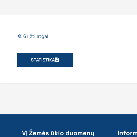
Grįžti atgal
STATISTIKA
VĮ Žemės ūkio duomenų
Inform