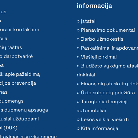
informacija
mus
a
Įstatai
ūra ir kontaktinė
Planavimo dokumentai
ija
Darbo užmokestis
ių raštas
Paskatinimai ir apdovan
o darbotvarkė
Viešieji pirkimai
ba
Biudžeto vykdymo atas
k apie pažeidimą
rinkiniai
ijos prevencija
Finansinių ataskaitų rink
mas
Ūkio subjektų priežiūra
i duomenys
Tarnybiniai lengvieji
s duomenų apsauga
automobiliai
ausiai užduodami
Lėšos veiklai viešinti
i (DUK)
Kita informacija
ltavimasis su visuomene