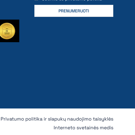
Privatumo politika ir slapukų naudojimo taisyklės
Interneto svetainės medis