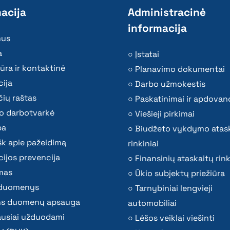
acija
Administracinė
informacija
mus
a
Įstatai
ūra ir kontaktinė
Planavimo dokumentai
ija
Darbo užmokestis
ių raštas
Paskatinimai ir apdovan
o darbotvarkė
Viešieji pirkimai
ba
Biudžeto vykdymo atas
k apie pažeidimą
rinkiniai
ijos prevencija
Finansinių ataskaitų rink
mas
Ūkio subjektų priežiūra
i duomenys
Tarnybiniai lengvieji
s duomenų apsauga
automobiliai
ausiai užduodami
Lėšos veiklai viešinti