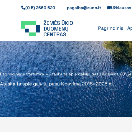
Pereiti
(0 5) 2660 620
pagalba@zudc.lt
Užklauso
prie
turinio
Pagrindinis
A
Pagrindinis
»
Statistika
»
Ataskaita apie galvijų pasų išdavimą 2015
Ataskaita apie galvijų pasų išdavimą 2015–2026 m.