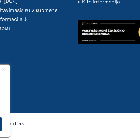
i (DUK)
Kita informacija
ltavimasis su visuomene
nformacija ↓
piai
nų centras