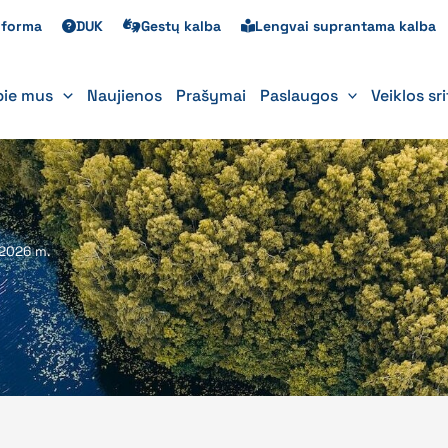
s forma
DUK
Gestų kalba
Lengvai suprantama kalba
pie mus
Naujienos
Prašymai
Paslaugos
Veiklos sr
–2026 m.