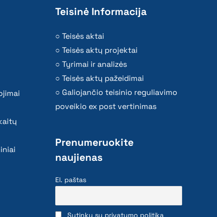
Teisinė Informacija
Teisės aktai
Teisės aktų projektai
Tyrimai ir analizės
Teisės aktų pažeidimai
Galiojančio teisinio reguliavimo
ojimai
poveikio ex post vertinimas
kaitų
Prenumeruokite
iniai
naujienas
El. paštas
Sutinku su privatumo politika