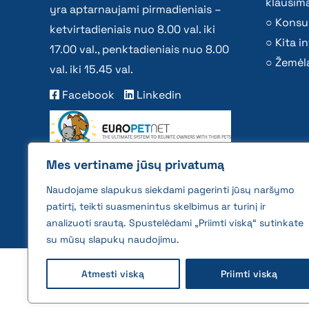
klausima
yra aptarnaujami pirmadieniais –
Konsu
ketvirtadieniais nuo 8.00 val. iki
Kita i
17.00 val., penktadieniais nuo 8.00
Žemėla
val. iki 15.45 val.
Facebook
Linkedin
Mes vertiname jūsų privatumą
Naudojame slapukus siekdami pagerinti jūsų naršymo
patirtį, teikti suasmenintus skelbimus ar turinį ir
analizuoti srautą. Spustelėdami „Priimti viską“ sutinkate
su mūsų slapukų naudojimu.
2026 © All rights reserved | VĮ Žemės ūkio duome
Atmesti viską
Priimti viską