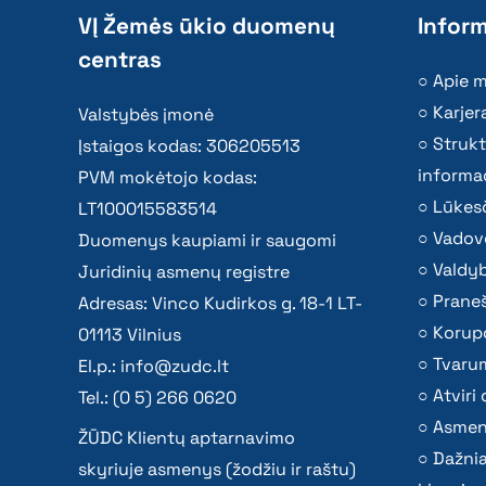
VĮ Žemės ūkio duomenų
Inform
centras
Apie 
Karjer
Valstybės įmonė
Strukt
Įstaigos kodas: 306205513
informac
PVM mokėtojo kodas:
Lūkesč
LT100015583514
Vadov
Duomenys kaupiami ir saugomi
Valdy
Juridinių asmenų registre
Praneš
Adresas: Vinco Kudirkos g. 18-1 LT-
Korupc
01113 Vilnius
Tvaru
El.p.:
info@zudc.lt
Atvir
Tel.: (0 5) 266 0620
Asmen
ŽŪDC Klientų aptarnavimo
Dažni
skyriuje asmenys (žodžiu ir raštu)