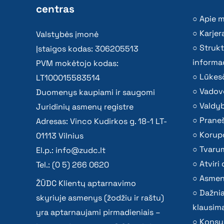
centras
Apie 
Karjer
Valstybės įmonė
Strukt
Įstaigos kodas: 306205513
informac
PVM mokėtojo kodas:
Lūkesč
LT100015583514
Vadov
Duomenys kaupiami ir saugomi
Valdy
Juridinių asmenų registre
Praneš
Adresas: Vinco Kudirkos g. 18-1 LT-
Korupc
01113 Vilnius
Tvaru
El.p.:
info@zudc.lt
Atvir
Tel.: (0 5) 266 0620
Asmen
ŽŪDC Klientų aptarnavimo
Dažni
skyriuje asmenys (žodžiu ir raštu)
klausima
yra aptarnaujami pirmadieniais –
Konsu