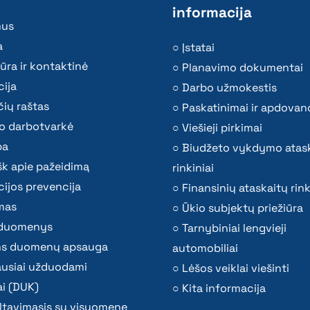
informacija
mus
a
Įstatai
ūra ir kontaktinė
Planavimo dokumentai
ija
Darbo užmokestis
ių raštas
Paskatinimai ir apdovan
o darbotvarkė
Viešieji pirkimai
ba
Biudžeto vykdymo atas
k apie pažeidimą
rinkiniai
ijos prevencija
Finansinių ataskaitų rink
mas
Ūkio subjektų priežiūra
i duomenys
Tarnybiniai lengvieji
s duomenų apsauga
automobiliai
ausiai užduodami
Lėšos veiklai viešinti
i (DUK)
Kita informacija
ltavimasis su visuomene