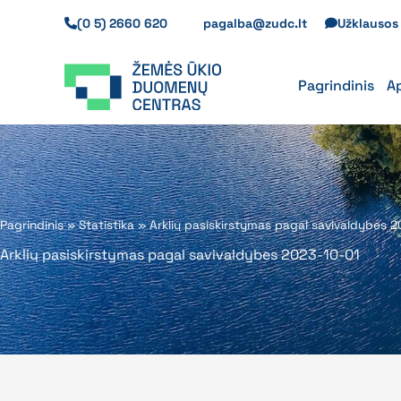
Pereiti
(0 5) 2660 620
pagalba@zudc.lt
Užklauso
prie
turinio
Pagrindinis
A
Pagrindinis
»
Statistika
»
Arklių pasiskirstymas pagal savivaldybes 
Arklių pasiskirstymas pagal savivaldybes 2023-10-01