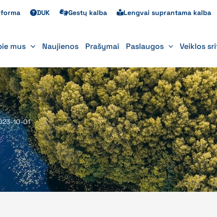
s forma
DUK
Gestų kalba
Lengvai suprantama kalba
pie mus
Naujienos
Prašymai
Paslaugos
Veiklos sr
2023-10-01