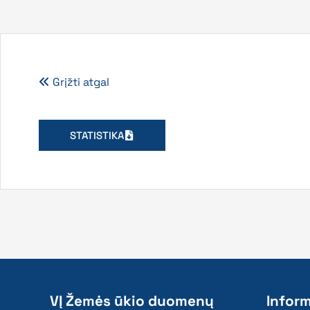
Grįžti atgal
STATISTIKA
VĮ Žemės ūkio duomenų
Inform