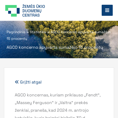
Pereiti
prie
turinio
Pagrindinis
»
Statistika
»
AGCO koncerno apyvarta sumažėjo
15 procentų
AGCO koncerno apyvarta sumažėjo 15 procentų
Grįžti atgal
AGCO koncernas, kuriam priklauso „Fendt“,
„Massey Ferguson“ ir „Valtra“ prekės
ženklai, praneša, kad 2024 m. antrojo
ketvirčio, kuris baigėsi birželio 30 d.,