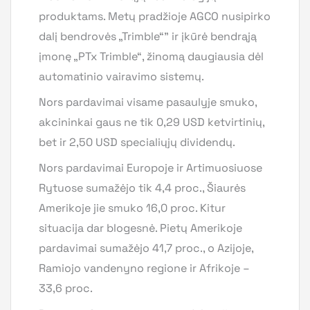
produktams. Metų pradžioje AGCO nusipirko
dalį bendrovės „Trimble“” ir įkūrė bendrąją
įmonę „PTx Trimble“, žinomą daugiausia dėl
automatinio vairavimo sistemų.
Nors pardavimai visame pasaulyje smuko,
akcininkai gaus ne tik 0,29 USD ketvirtinių,
bet ir 2,50 USD specialiųjų dividendų.
Nors pardavimai Europoje ir Artimuosiuose
Rytuose sumažėjo tik 4,4 proc., Šiaurės
Amerikoje jie smuko 16,0 proc. Kitur
situacija dar blogesnė. Pietų Amerikoje
pardavimai sumažėjo 41,7 proc., o Azijoje,
Ramiojo vandenyno regione ir Afrikoje –
33,6 proc.