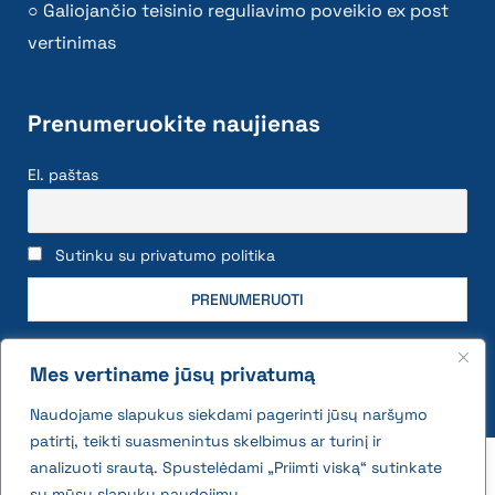
Galiojančio teisinio reguliavimo poveikio ex post
vertinimas
Prenumeruokite naujienas
El. paštas
Sutinku su privatumo politika
Mes vertiname jūsų privatumą
Naudojame slapukus siekdami pagerinti jūsų naršymo
patirtį, teikti suasmenintus skelbimus ar turinį ir
2026 © All rights reserved | VĮ Žemės ūkio duomenų
analizuoti srautą. Spustelėdami „Priimti viską“ sutinkate
centras
su mūsų slapukų naudojimu.