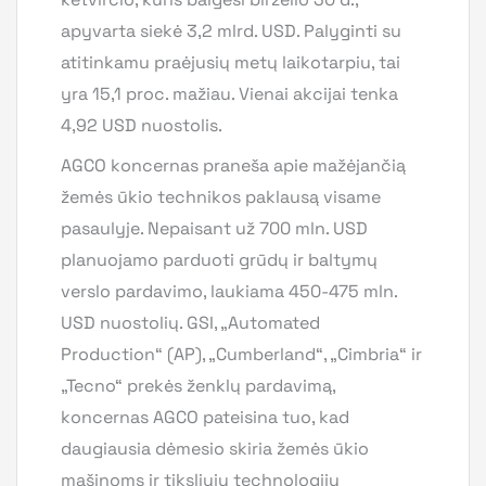
apyvarta siekė 3,2 mlrd. USD. Palyginti su
atitinkamu praėjusių metų laikotarpiu, tai
yra 15,1 proc. mažiau. Vienai akcijai tenka
4,92 USD nuostolis.
AGCO koncernas praneša apie mažėjančią
žemės ūkio technikos paklausą visame
pasaulyje. Nepaisant už 700 mln. USD
planuojamo parduoti grūdų ir baltymų
verslo pardavimo, laukiama 450-475 mln.
USD nuostolių. GSI, „Automated
Production“ (AP), „Cumberland“, „Cimbria“ ir
„Tecno“ prekės ženklų pardavimą,
koncernas AGCO pateisina tuo, kad
daugiausia dėmesio skiria žemės ūkio
mašinoms ir tiksliųjų technologijų