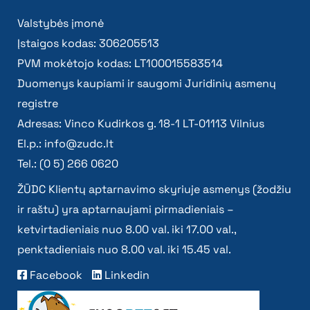
Valstybės įmonė
Įstaigos kodas: 306205513
PVM mokėtojo kodas: LT100015583514
Duomenys kaupiami ir saugomi Juridinių asmenų
registre
Adresas: Vinco Kudirkos g. 18-1 LT-01113 Vilnius
El.p.:
info@zudc.lt
Tel.: (0 5) 266 0620
ŽŪDC Klientų aptarnavimo skyriuje asmenys (žodžiu
ir raštu) yra aptarnaujami pirmadieniais –
ketvirtadieniais nuo 8.00 val. iki 17.00 val.,
penktadieniais nuo 8.00 val. iki 15.45 val.
Facebook
Linkedin