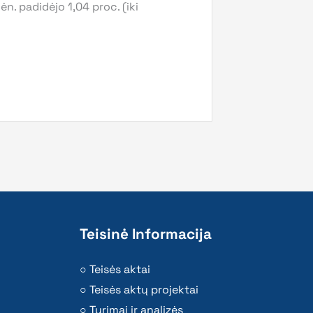
n. padidėjo 1,04 proc. (iki
Teisinė Informacija
Teisės aktai
Teisės aktų projektai
Tyrimai ir analizės