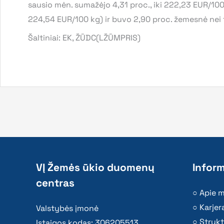
sausio mėn. sumažėjo 4,31 proc., iki 222,23 EUR/100 
224,54 EUR/100 kg) ir buvo 2,90 proc. žemesnė nei 
Šaltiniai: EK, ŽŪDC(LŽŪMPRIS)
VĮ Žemės ūkio duomenų
Inform
centras
Apie 
Karjer
Valstybės įmonė
Strukt
Įstaigos kodas: 306205513