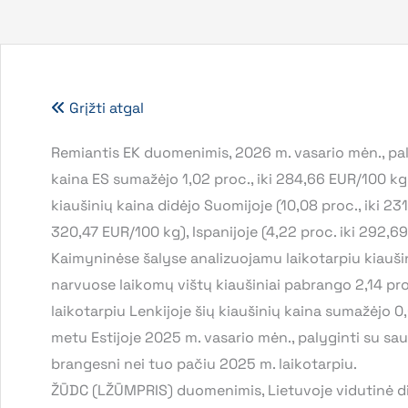
Grįžti atgal
Remiantis EK duomenimis, 2026 m. vasario mėn., paly
kaina ES sumažėjo 1,02 proc., iki 284,66 EUR/100 kg
kiaušinių kaina didėjo Suomijoje (10,08 proc., iki 231
320,47 EUR/100 kg), Ispanijoje (4,22 proc. iki 292,6
Kaimyninėse šalyse analizuojamu laikotarpiu kiaušin
narvuose laikomų vištų kiaušiniai pabrango 2,14 pro
laikotarpiu Lenkijoje šių kiaušinių kaina sumažėjo 0
metu Estijoje 2025 m. vasario mėn., palyginti su saus
brangesni nei tuo pačiu 2025 m. laikotarpiu.
ŽŪDC (LŽŪMPRIS) duomenimis, Lietuvoje vidutinė did