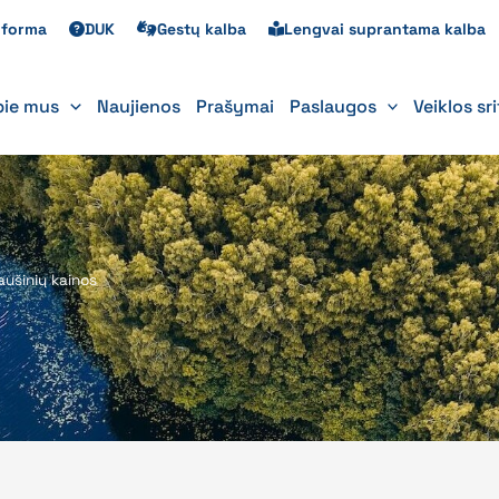
s forma
DUK
Gestų kalba
Lengvai suprantama kalba
pie mus
Naujienos
Prašymai
Paslaugos
Veiklos sr
aušinių kainos