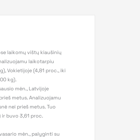
se laikomų vištų kiaušinių
nalizuojamu laikotarpiu
, Vokietijoje (4,81 proc., iki
100 kg).
ausio mėn., Latvijoje
 prieš metus. Analizuojamu
snė nei prieš metus. Tuo
 ir buvo 3,61 proc.
asario mėn., palyginti su