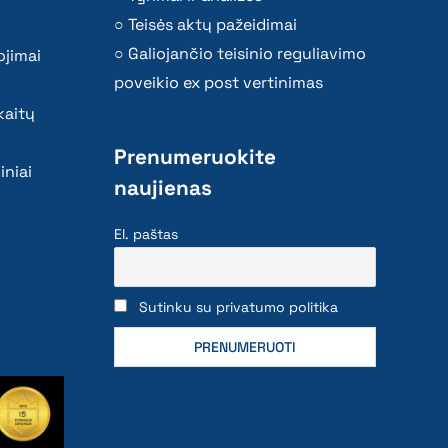
Teisės aktų pažeidimai
Galiojančio teisinio reguliavimo
ojimai
poveikio ex post vertinimas
kaitų
Prenumeruokite
iniai
naujienas
El. paštas
Sutinku su privatumo politika