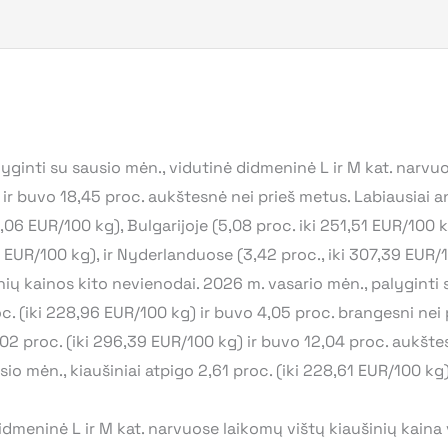
ginti su sausio mėn., vidutinė didmeninė L ir M kat. narvuo
 ir buvo 18,45 proc. aukštesnė nei prieš metus. Labiausiai a
,06 EUR/100 kg), Bulgarijoje (5,08 proc. iki 251,51 EUR/100 kg)
9 EUR/100 kg), ir Nyderlanduose (3,42 proc., iki 307,39 EUR/
ių kainos kito nevienodai. 2026 m. vasario mėn., palyginti s
c. (iki 228,96 EUR/100 kg) ir buvo 4,05 proc. brangesni nei
,02 proc. (iki 296,39 EUR/100 kg) ir buvo 12,04 proc. aukšte
io mėn., kiaušiniai atpigo 2,61 proc. (iki 228,61 EUR/100 kg)
meninė L ir M kat. narvuose laikomų vištų kiaušinių kaina v