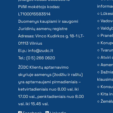
informac
PVM mokėtojo kodas:
Lūkesč
LT100015583514
Vadov
Duomenys kaupiami ir saugomi
Valdy
Juridinių asmenų registre
Praneš
Adresas: Vinco Kudirkos g. 18-1 LT-
Korupc
01113 Vilnius
Tvaru
El.p.:
info@zudc.lt
Atvir
Tel.: (0 5) 266 0620
Asmen
ŽŪDC Klientų aptarnavimo
Dažni
skyriuje asmenys (žodžiu ir raštu)
klausima
yra aptarnaujami pirmadieniais –
Konsu
ketvirtadieniais nuo 8.00 val. iki
Kita i
17.00 val., penktadieniais nuo 8.00
Žemėla
val. iki 15.45 val.