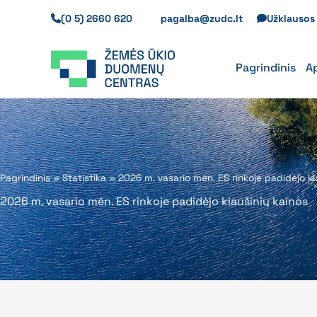
Pereiti
(0 5) 2660 620
pagalba@zudc.lt
Užklauso
prie
turinio
Pagrindinis
A
Pagrindinis
»
Statistika
»
2026 m. vasario mėn. ES rinkoje padidėjo ki
2026 m. vasario mėn. ES rinkoje padidėjo kiaušinių kainos