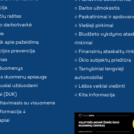
ija
Darbo užmokestis
ių raštas
Paskatinimai ir apdovan
o darbotvarkė
Viešieji pirkimai
ba
Biudžeto vykdymo atas
k apie pažeidimą
rinkiniai
ijos prevencija
Finansinių ataskaitų rink
mas
Ūkio subjektų priežiūra
i duomenys
Tarnybiniai lengvieji
s duomenų apsauga
automobiliai
ausiai užduodami
Lėšos veiklai viešinti
i (DUK)
Kita informacija
ltavimasis su visuomene
nformacija ↓
piai