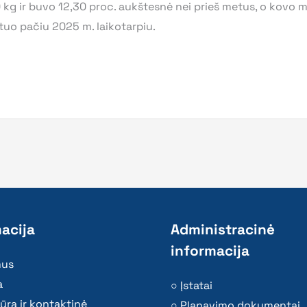
kg ir buvo 12,30 proc. aukštesnė nei prieš metus, o kovo mė
tuo pačiu 2025 m. laikotarpiu.
acija
Administracinė
informacija
mus
a
Įstatai
ūra ir kontaktinė
Planavimo dokumentai