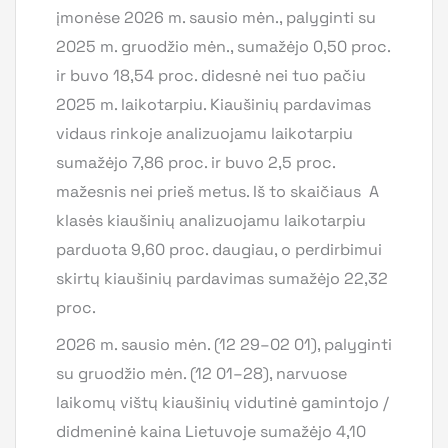
įmonėse 2026 m. sausio mėn., palyginti su
2025 m. gruodžio mėn., sumažėjo 0,50 proc.
ir buvo 18,54 proc. didesnė nei tuo pačiu
2025 m. laikotarpiu. Kiaušinių pardavimas
vidaus rinkoje analizuojamu laikotarpiu
sumažėjo 7,86 proc. ir buvo 2,5 proc.
mažesnis nei prieš metus. Iš to skaičiaus A
klasės kiaušinių analizuojamu laikotarpiu
parduota 9,60 proc. daugiau, o perdirbimui
skirtų kiaušinių pardavimas sumažėjo 22,32
proc.
2026 m. sausio mėn. (12 29–02 01), palyginti
su gruodžio mėn. (12 01–28), narvuose
laikomų vištų kiaušinių vidutinė gamintojo /
didmeninė kaina Lietuvoje sumažėjo 4,10