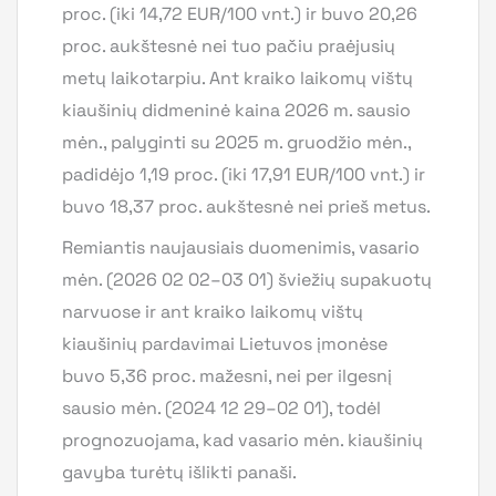
proc. (iki 14,72 EUR/100 vnt.) ir buvo 20,26
proc. aukštesnė nei tuo pačiu praėjusių
metų laikotarpiu. Ant kraiko laikomų vištų
kiaušinių didmeninė kaina 2026 m. sausio
mėn., palyginti su 2025 m. gruodžio mėn.,
padidėjo 1,19 proc. (iki 17,91 EUR/100 vnt.) ir
buvo 18,37 proc. aukštesnė nei prieš metus.
Remiantis naujausiais duomenimis, vasario
mėn. (2026 02 02–03 01) šviežių supakuotų
narvuose ir ant kraiko laikomų vištų
kiaušinių pardavimai Lietuvos įmonėse
buvo 5,36 proc. mažesni, nei per ilgesnį
sausio mėn. (2024 12 29–02 01), todėl
prognozuojama, kad vasario mėn. kiaušinių
gavyba turėtų išlikti panaši.