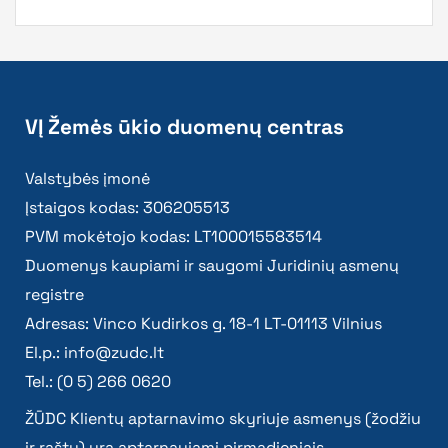
VĮ Žemės ūkio duomenų centras
Valstybės įmonė
Įstaigos kodas: 306205513
PVM mokėtojo kodas: LT100015583514
Duomenys kaupiami ir saugomi Juridinių asmenų
registre
Adresas: Vinco Kudirkos g. 18-1 LT-01113 Vilnius
El.p.:
info@zudc.lt
Tel.: (0 5) 266 0620
ŽŪDC Klientų aptarnavimo skyriuje asmenys (žodžiu
ir raštu) yra aptarnaujami pirmadieniais –