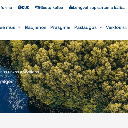
s forma
DUK
Gestų kalba
Lengvai suprantama kalba
pie mus
Naujienos
Prašymai
Paslaugos
Veiklos sr
daus rinkos apžvalgos
valgos