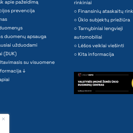
k apie pažeidimą
rinkiniai
ijos prevencija
Finansinių ataskaitų rink
mas
Ūkio subjektų priežiūra
i duomenys
Tarnybiniai lengvieji
s duomenų apsauga
automobiliai
ausiai užduodami
Lėšos veiklai viešinti
i (DUK)
Kita informacija
ltavimasis su visuomene
nformacija ↓
piai