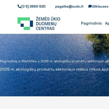
Pereiti
(0 5) 2660 620
pagalba@zudc.lt
Užklauso
prie
turinio
Pagrindinis
A
Pagrindinis
»
Statistika
»
2026 m. ekologiškų produktų sektoriaus vi
2026 m. ekologiškų produktų sektoriaus vidaus rinkos apž