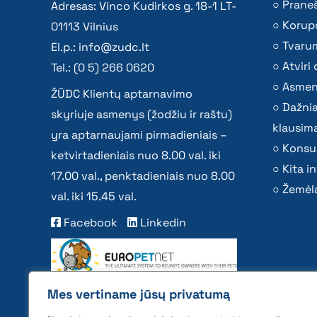
Praneš
Adresas: Vinco Kudirkos g. 18-1 LT-
Korupc
01113 Vilnius
Tvaru
El.p.:
info@zudc.lt
Atvir
Tel.: (0 5) 266 0620
Asmen
ŽŪDC Klientų aptarnavimo
Dažni
skyriuje asmenys (žodžiu ir raštu)
klausima
yra aptarnaujami pirmadieniais –
Konsu
ketvirtadieniais nuo 8.00 val. iki
Kita i
17.00 val., penktadieniais nuo 8.00
Žemėla
val. iki 15.45 val.
Facebook
Linkedin
Mes vertiname jūsų privatumą