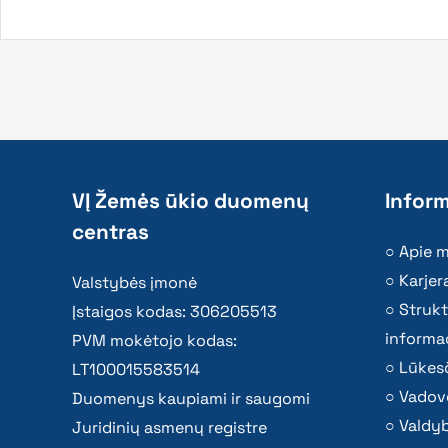
VĮ Žemės ūkio duomenų
Inform
centras
Apie 
Karjer
Valstybės įmonė
Strukt
Įstaigos kodas: 306205513
informac
PVM mokėtojo kodas:
Lūkesč
LT100015583514
Vadov
Duomenys kaupiami ir saugomi
Valdy
Juridinių asmenų registre