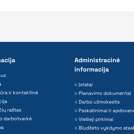
acija
Administracinė
informacija
mus
a
Įstatai
ūra ir kontaktinė
Planavimo dokumentai
ija
Darbo užmokestis
ių raštas
Paskatinimai ir apdovan
o darbotvarkė
Viešieji pirkimai
ba
Biudžeto vykdymo atas