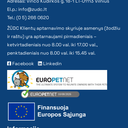
Adresas: Vinco Kudirkos g. 18-1 LT-01113 Vilnius
El.p.:
info@zudc.lt
Tel.: (0 5) 266 0620
ŽŪDC Klientų aptarnavimo skyriuje asmenys (žodžiu
ir raštu) yra aptarnaujami pirmadieniais –
ketvirtadieniais nuo 8.00 val. iki 17.00 val.,
penktadieniais nuo 8.00 val. iki 15.45 val.
Facebook
Linkedin