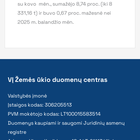
su kovo mėn., sumažėjo 8,74 proc. (iki 8
331,16 t) ir buvo 0,67 proc. mažesnė nei
2025 m. balandžio mėn.
VĮ Žemės ūkio duomenų centras
Valstybės įmonė
Įstaigos kodas: 306205513
PVM mokėtojo kodas: LT100015583514
Duomenys kaupiami ir saugomi Juridinių asmenų
registre