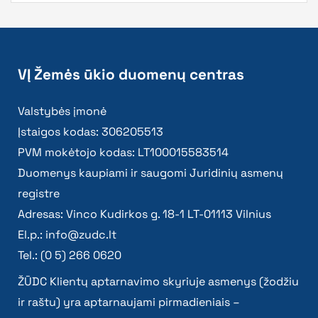
VĮ Žemės ūkio duomenų centras
Valstybės įmonė
Įstaigos kodas: 306205513
PVM mokėtojo kodas: LT100015583514
Duomenys kaupiami ir saugomi Juridinių asmenų
registre
Adresas: Vinco Kudirkos g. 18-1 LT-01113 Vilnius
El.p.:
info@zudc.lt
Tel.: (0 5) 266 0620
ŽŪDC Klientų aptarnavimo skyriuje asmenys (žodžiu
ir raštu) yra aptarnaujami pirmadieniais –